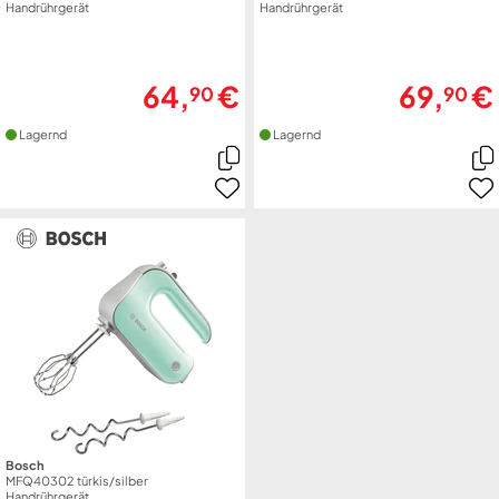
Handrührgerät
Handrührgerät
64,
€
69,
€
90
90
Lagernd
Lagernd
Bosch
MFQ40302 türkis/silber
Handrührgerät