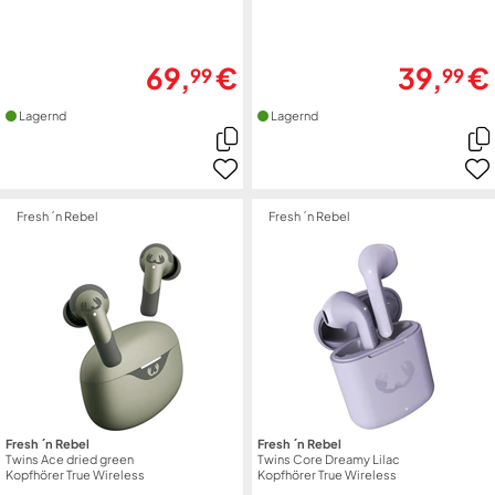
69,
€
39,
€
99
99
Lagernd
Lagernd
Fresh ´n Rebel
Fresh ´n Rebel
Fresh ´n Rebel
Fresh ´n Rebel
Twins Ace dried green
Twins Core Dreamy Lilac
Kopfhörer True Wireless
Kopfhörer True Wireless