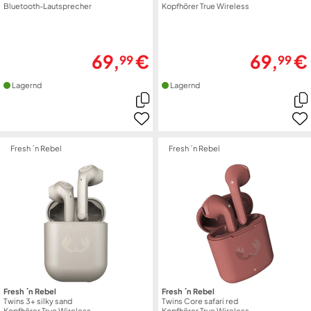
Bluetooth-Lautsprecher
Kopfhörer True Wireless
69,
€
69,
€
99
99
Lagernd
Lagernd
Fresh ´n Rebel
Fresh ´n Rebel
Fresh ´n Rebel
Fresh ´n Rebel
Twins 3+ silky sand
Twins Core safari red
Kopfhörer True Wireless
Kopfhörer True Wireless