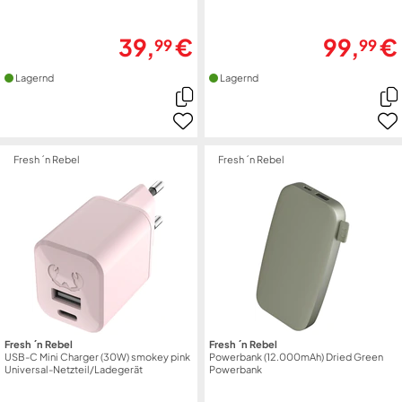
39,
€
99,
€
99
99
Lagernd
Lagernd
Fresh ´n Rebel
Fresh ´n Rebel
Fresh ´n Rebel
Fresh ´n Rebel
USB-C Mini Charger (30W) smokey pink
Powerbank (12.000mAh) Dried Green
Universal-Netzteil/Ladegerät
Powerbank