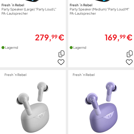
Fresh ´n Rebel
Fresh ´n Rebel
Party Speaker (Large) "Party Loud L"
Party Speaker (Medium) "Party Loud M"
PA-Lautsprecher
PA-Lautsprecher
279,
€
169,
€
99
99
Lagernd
Lagernd
Fresh ´n Rebel
Fresh ´n Rebel