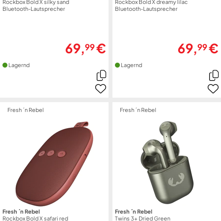
Rockbox Bold X silky sand
Rockbox Bold X dreamy lilac
Bluetooth-Lautsprecher
Bluetooth-Lautsprecher
69,
€
69,
€
99
99
Lagernd
Lagernd
Fresh ´n Rebel
Fresh ´n Rebel
Fresh ´n Rebel
Fresh ´n Rebel
Rockbox Bold X safari red
Twins 3+ Dried Green