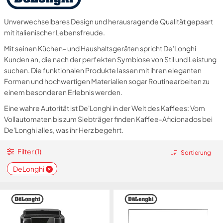
Unverwechselbares Design und herausragende Qualität gepaart
mit italienischer Lebensfreude.
Mit seinen Küchen- und Haushaltsgeräten spricht De'Longhi
Kunden an, die nach der perfekten Symbiose von Stil und Leistung
suchen. Die funktionalen Produkte lassen mit ihren eleganten
Formen und hochwertigen Materialien sogar Routinearbeiten zu
einem besonderen Erlebnis werden.
Eine wahre Autorität ist De'Longhi in der Welt des Kaffees: Vom
Vollautomaten bis zum Siebträger finden Kaffee-Aficionados bei
De'Longhi alles, was ihr Herz begehrt.
Filter (1)
Sortierung
DeLonghi