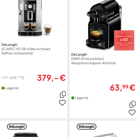
DeLonghi
ECAM21.110.SB silber/schwarz
Kaffee-Vollautomat
DeLonghi
EN80.B Inissia black
Nespresso Kapsel-Automat
379,- €
99
449,
€
1
UVP
63,
€
99
Lagernd
Lagernd