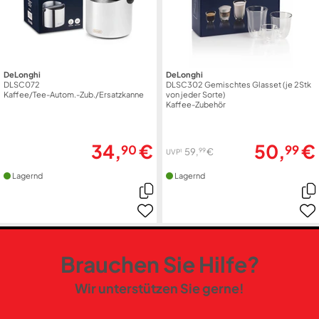
DeLonghi
DeLonghi
DLSC072
DLSC302 Gemischtes Glasset (je 2Stk
Kaffee/Tee-Autom.-Zub./Ersatzkanne
von jeder Sorte)
Kaffee-Zubehör
34,
€
50,
€
90
99
99
59,
€
1
UVP
Lagernd
Lagernd
Brauchen Sie Hilfe?
Wir unterstützen Sie gerne!