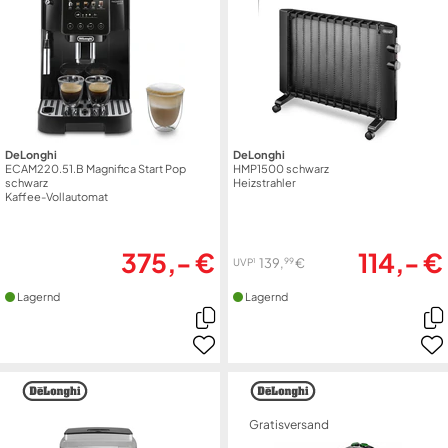
DeLonghi
DeLonghi
ECAM220.51.B Magnifica Start Pop
HMP1500 schwarz
schwarz
Heizstrahler
Kaffee-Vollautomat
375,- €
114,- €
99
139,
€
1
UVP
Lagernd
Lagernd
Gratisversand