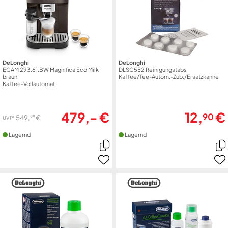
DeLonghi
DeLonghi
ECAM 293.61.BW Magnifica Eco Milk
DLSC552 Reinigungstabs
braun
Kaffee/Tee-Autom.-Zub./Ersatzkanne
Kaffee-Vollautomat
479,- €
12,
€
90
99
549,
€
1
UVP
Lagernd
Lagernd