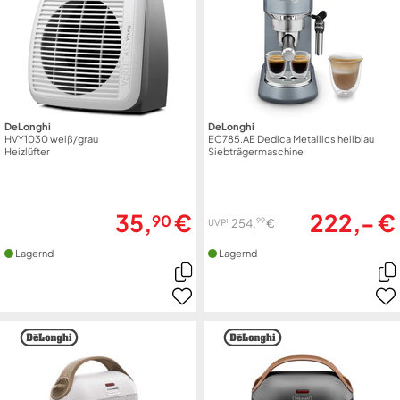
DeLonghi
DeLonghi
HVY1030 weiß/grau
EC785.AE Dedica Metallics hellblau
Heizlüfter
Siebträgermaschine
35,
€
222,- €
90
99
254,
€
1
UVP
Lagernd
Lagernd