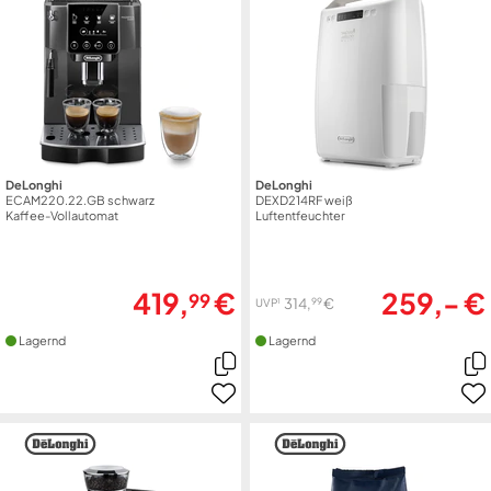
DeLonghi
DeLonghi
ECAM220.22.GB schwarz
DEXD214RF weiß
Kaffee-Vollautomat
Luftentfeuchter
419,
€
259,- €
99
99
314,
€
1
UVP
Lagernd
Lagernd