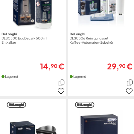
DeLonghi
DeLonghi
DLSC500 EcoDecalk 500 ml
DLSC306 Reinigungsset
Entkalker
Kaffee-Automaten-Zubehör
14,
€
29,
€
90
90
Lagernd
Lagernd