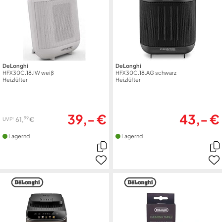
DeLonghi
DeLonghi
HFX30C.18.IW weiß
HFX30C.18.AG schwarz
Heizlüfter
Heizlüfter
39,- €
43,- €
99
61,
€
1
UVP
Lagernd
Lagernd