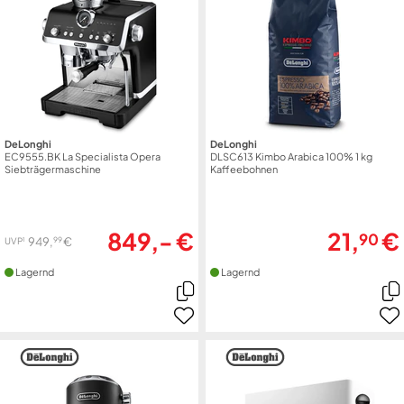
DeLonghi
DeLonghi
EC9555.BK La Specialista Opera
DLSC613 Kimbo Arabica 100% 1 kg
Siebträgermaschine
Kaffeebohnen
849,- €
21,
€
90
99
949,
€
1
UVP
Lagernd
Lagernd