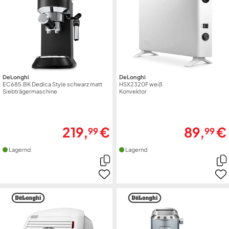
DeLonghi
DeLonghi
EC685.BK Dedica Style schwarz matt
HSX2320F weiß
Siebträgermaschine
Konvektor
219,
€
89,
€
99
99
Lagernd
Lagernd