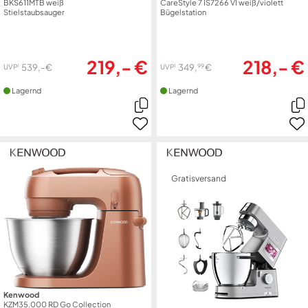
BKS611MTB weiß
CareStyle 7 IS7266 VI weiß/violett
Stielstaubsauger
Bügelstation
219,- €
218,- €
99
539,- €
349,
€
1
1
UVP
UVP
Lagernd
Lagernd
Gratisversand
Kenwood
KZM35.000 RD Go Collection