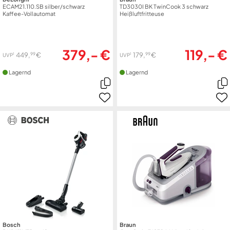
ECAM21.110.SB silber/schwarz
TD3030I BK TwinCook 3 schwarz
Kaffee-Vollautomat
Heißluftfritteuse
379,- €
119,- €
99
99
449,
€
179,
€
1
1
UVP
UVP
Lagernd
Lagernd
Bosch
Braun