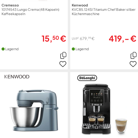
Cremesso
Kenwood
10174543 Lungo Crema (48 Kapseln)
KVC85.124SI Titanium Chef Baker silber
Kaffeekapseln
Küchenmaschine
15,
€
419,- €
50
99
679,
€
1
UVP
Lagernd
Lagernd