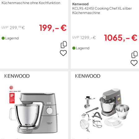
Küchenmaschine ohne Kochfunktion
Kenwood
KCL95.424SI Cooking Chef XL silber
Küchenmaschine
199,- €
99
299,
€
1
UVP
1065,- €
1299,- €
1
UVP
Lagernd
Lagernd