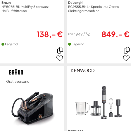
Braun
DeLonghi
HF 5075I BK MultiFry 5 schwarz
EC9555.BK La Specialista Opera
Heißluftfritteuse
Siebträgermaschine
138,- €
849,- €
99
949,
€
1
UVP
Lagernd
Lagernd
Gratisversand
Kenwood