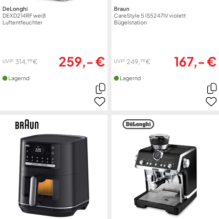
DeLonghi
Braun
DEXD214RF weiß
CareStyle 5 IS5247IV violett
Luftentfeuchter
Bügelstation
259,- €
167,- €
99
99
314,
€
249,
€
1
1
UVP
UVP
Lagernd
Lagernd