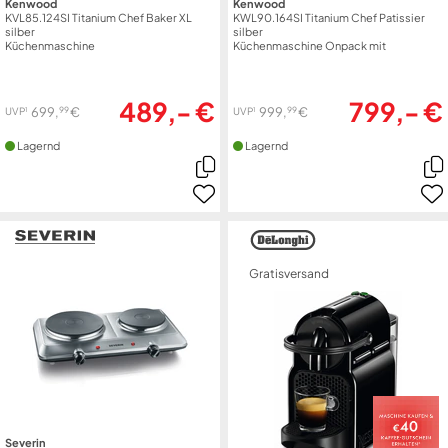
Kenwood
Kenwood
KVL85.124SI Titanium Chef Baker XL
KWL90.164SI Titanium Chef Patissier
silber
silber
Küchenmaschine
Küchenmaschine Onpack mit
Fleischwolf
489,- €
799,- €
99
99
699,
€
999,
€
1
1
UVP
UVP
Lagernd
Lagernd
Gratisversand
Severin