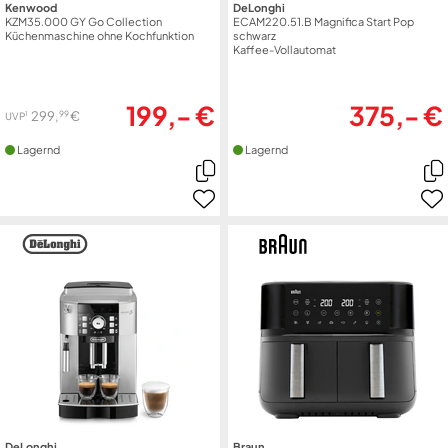
Kenwood
DeLonghi
KZM35.000 GY Go Collection
ECAM220.51.B Magnifica Start Pop
Küchenmaschine ohne Kochfunktion
schwarz
Kaffee-Vollautomat
199,- €
375,- €
99
299,
€
1
UVP
Lagernd
Lagernd
DeLonghi
Braun