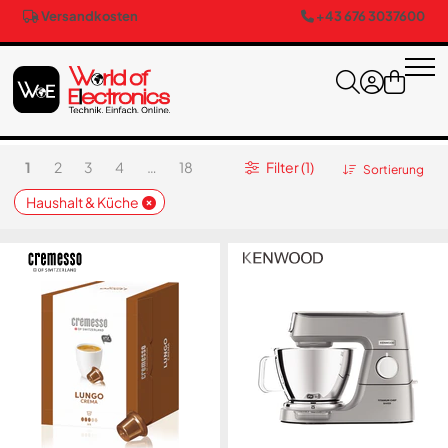
Versandkosten
+43 676 3037600
1
2
3
4
…
18
Filter (1)
Sortierung
Haushalt & Küche