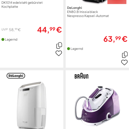
DK1014 edelstahl gebürstet
Kochplatte
DeLonghi
EN80.B Inissia black
Nespresso Kapsel-Automat
44,
€
99
99
58,
€
1
UVP
63,
€
99
Lagernd
Lagernd