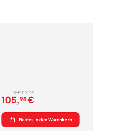
98
119,
€
1
UVP
105,
€
98
Beides in den Warenkorb