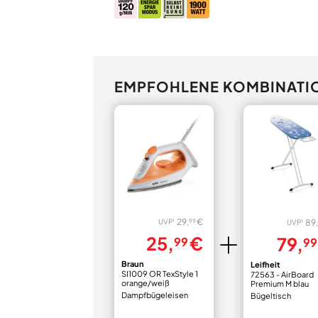
EMPFOHLENE KOMBINATI
29,
€
99
1
UVP
89,
1
UVP
25,
€
79,
99
99
Braun
Leifheit
SI1009 OR TexStyle 1
72563 - AirBoard
orange/weiß
Premium M blau
Dampfbügeleisen
Bügeltisch