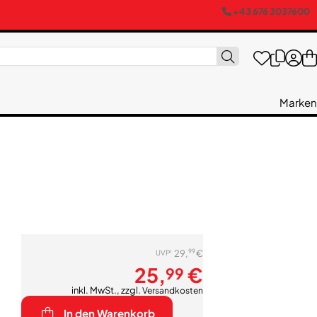
+43 676 3037600
Marken
99
29,
€
1
UVP
25,
€
99
inkl. MwSt., zzgl.
Versandkosten
In den Warenkorb