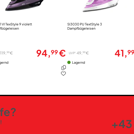
Bügelsohle
Antihaft-Beschichtung
 VI TexStyle 9 violett
SI3030 PU TextStyle 3
fbügeleisen
Dampfbügeleisen
autom. Selbstreinigungsfunktion
Feinbügelspitze
Knopfrille
94,
€
41,
99
9
99
99
119,
€
49,
€
1
UVP
gernd
Lagernd
Gehäuse-Eigenschaften
Gewicht (kg)
Farben
Gehäuse-Farben
lfe?
+43 
!