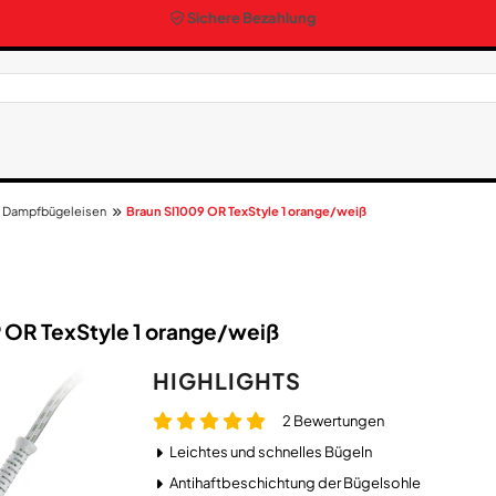
Sichere Bezahlung
Dampfbügeleisen
Braun SI1009 OR TexStyle 1 orange/weiß
OR Tex​Style 1 orange/​weiß
HIGHLIGHTS
2 Bewertungen
Leichtes und schnelles Bügeln
Antihaftbeschichtung der Bügelsohle