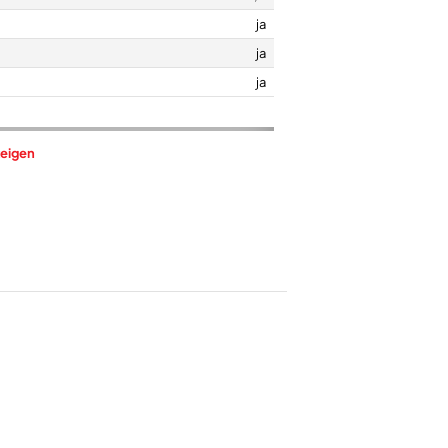
ja
ja
ja
eigen
220
transparenter Wassertank
ja
Dampfmengenregelung
25
ja
120
ja
ja
Anti-Kalk-System