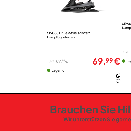
SI9661
Damp
SI5088 BK TexStyle schwarz
Dampfbügeleisen
1
UVP
69,
€
99
99
89,
€
La
1
UVP
Lagernd
Brauchen Sie Hi
Wir unterstützen Sie gerne