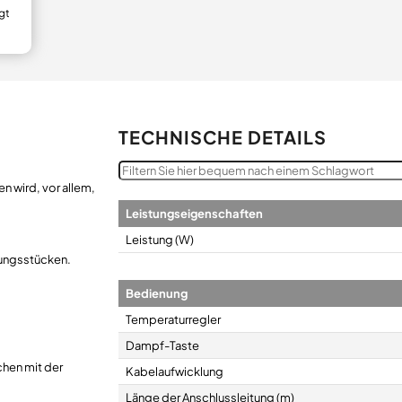
gt
TECHNISCHE DETAILS
 wird, vor allem,
Leistungseigenschaften
Leistung (W)
dungsstücken.
Bedienung
Temperaturregler
Dampf-Taste
chen mit der
Kabelaufwicklung
Länge der Anschlussleitung (m)