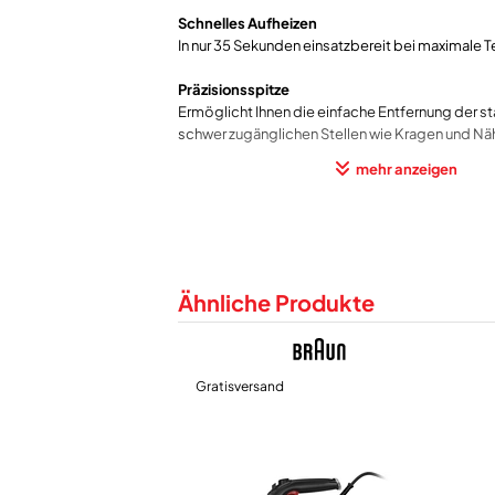
Schnelles Aufheizen
In nur 35 Sekunden einsatzbereit bei maximale 
Präzisionsspitze
Ermöglicht Ihnen die einfache Entfernung der st
schwer zugänglichen Stellen wie Kragen und Nä
mehr anzeigen
Herausragende Leistung
Die ideale Kombination aus 1.900 Watt und star
Dampfleistung für bestmögliche Bügelergebni
Selbstreinigung
Sorgt für eine langanhaltende Dampfleistung. E
Ähnliche Produkte
bedienendes und praktisches System zum Rein
Bügelsohle von Kalkablagerungen.
1900 Watt. Dampfmenge: 25 g/?min. Dampfsto
Gratisversand
Wassertank: 220 ml. Bügelsohle: SuperCeramic
Vertikaldampf, Antikalkfunktion, Antitropffunktio
Leitungswasser geeignet. Kabellänge: 1.9 m.