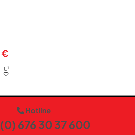
ja
ja
ja
ja
€
9
1
orange
Hotline
(0) 676 30 37 600