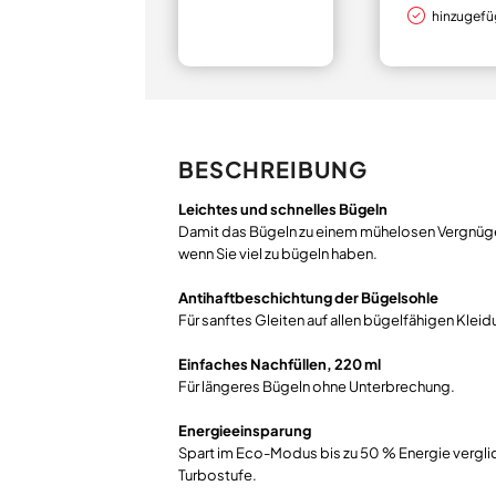
hinzugefü
BESCHREIBUNG
Leichtes und schnelles Bügeln
Damit das Bügeln zu einem mühelosen Vergnügen
wenn Sie viel zu bügeln haben.
Antihaftbeschichtung der Bügelsohle
Für sanftes Gleiten auf allen bügelfähigen Klei
Einfaches Nachfüllen, 220 ml
Für längeres Bügeln ohne Unterbrechung.
Energieeinsparung
Spart im Eco-Modus bis zu 50 % Energie vergli
Turbostufe.