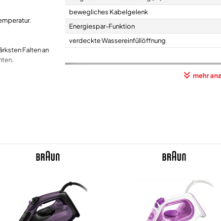
bewegliches Kabelgelenk
Temperatur.
Energiespar-Funktion
verdeckte Wassereinfüllöffnung
ärksten Falten an
hten.
Wassertank-/Dampf-Eigenschaften
mehr anz
Wassertank-Volumen (ml)
ker
Wasserstandsanzeige
sse.
geeignet für Leitungswasser
Dampfregelung
infach zu
igen der
max. Dampfmengenproduktion (g/Min.)
Dampfstoß
ß: 120 g/?min.
Dampfstoßmenge (g/Min.)
. Ausstattung:
Vertikal-Dampf-Funktion
n, für
Spray-Funktion
Anti-Kalk-Kassette