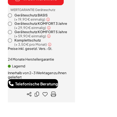
WERTGARANTIE Geräteschutz
Geräteschutz BASIS
(+
19,90 €
einmalig)
Geräteschutz KOMFORT 3 Jahre
(+
29,90 €
einmalig)
Geräteschutz KOMFORT 5 Jahre
(+
59,90 €
einmalig)
Komplettschutz
(+
3,50 €
pro Monat)
Preise inkl. gesetzl. Vers.-St.
24 Monate Herstellergarantie
Lagernd
Innerhalb von 2-3 Werktagen zu Ihnen
geliefert
Telefonische Beratung