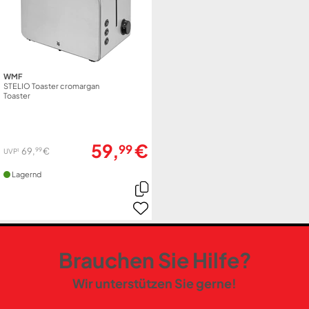
WMF
STELIO Toaster cromargan
Toaster
59,
€
99
99
69,
€
1
UVP
Lagernd
Brauchen Sie Hilfe?
Wir unterstützen Sie gerne!