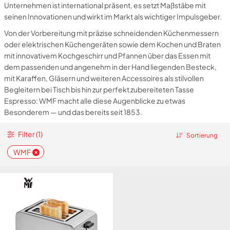
Unternehmen ist international präsent, es setzt Maßstäbe mit
seinen Innovationen und wirkt im Markt als wichtiger Impulsgeber.
Von der Vorbereitung mit präzise schneidenden Küchenmessern
oder elektrischen Küchengeräten sowie dem Kochen und Braten
mit innovativem Kochgeschirr und Pfannen über das Essen mit
dem passenden und angenehm in der Hand liegenden Besteck,
mit Karaffen, Gläsern und weiteren Accessoires als stilvollen
Begleitern bei Tisch bis hin zur perfekt zubereiteten Tasse
Espresso: WMF macht alle diese Augenblicke zu etwas
Besonderem — und das bereits seit 1853.
Filter (1)
Sortierung
WMF