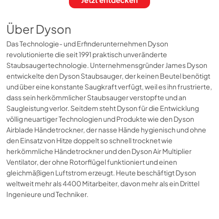
Über Dyson
Das Technologie- und Erfinderunternehmen Dyson
revolutionierte die seit 1991 praktisch unveränderte
Staubsaugertechnologie. Unternehmensgründer James Dyson
entwickelte den Dyson Staubsauger, der keinen Beutel benötigt
und über eine konstante Saugkraft verfügt, weil es ihn frustrierte,
dass sein herkömmlicher Staubsauger verstopfte und an
Saugleistung verlor. Seitdem steht Dyson für die Entwicklung
völlig neuartiger Technologien und Produkte wie den Dyson
Airblade Händetrockner, der nasse Hände hygienisch und ohne
den Einsatz von Hitze doppelt so schnell trocknet wie
herkömmliche Händetrockner und den Dyson Air Multiplier
Ventilator, der ohne Rotorflügel funktioniert und einen
gleichmäßigen Luftstrom erzeugt. Heute beschäftigt Dyson
weltweit mehr als 4400 Mitarbeiter, davon mehr als ein Drittel
Ingenieure und Techniker.