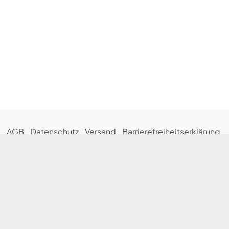
AGB
Datenschutz
Versand
Barrierefreiheitserklärung
Impressum
Widerrufsbelehrung
Alle Preise in Euro inklusive gesetzlicher Mehrwertsteuer. Änderungen und Irrtümer
vorbehalten. Die Produktabbildungen können vom Original abweichen. Informationen
zu allfällig bestehenden Herstellergarantien erhalten Sie auf den Internetseiten des
jeweiligen Herstellers. Der gesetzliche Gewährleistungsanspruch des Verbrauchers