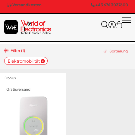
Versandkosten
+43 676 3037600
Filter (1)
Sortierung
Elektromobilität
Fronius
Gratisversand