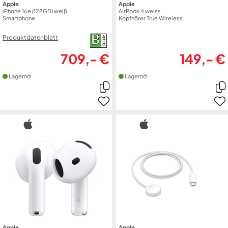
Apple
Apple
iPhone 16e (128GB) weiß
AirPods 4 weiss
Smartphone
Kopfhörer True Wireless
B
Produktdatenblatt
A
G
709,- €
149,- €
Lagernd
Lagernd
Apple
Apple