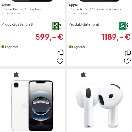
Apple
Apple
iPhone 16e (128GB) schwarz
iPhone Air (256GB) space schwarz
Smartphone
Smartphone
B
A
Produktdatenblatt
Produktdatenblatt
A
A
G
G
599,- €
1189,- €
Lagernd
Lagernd