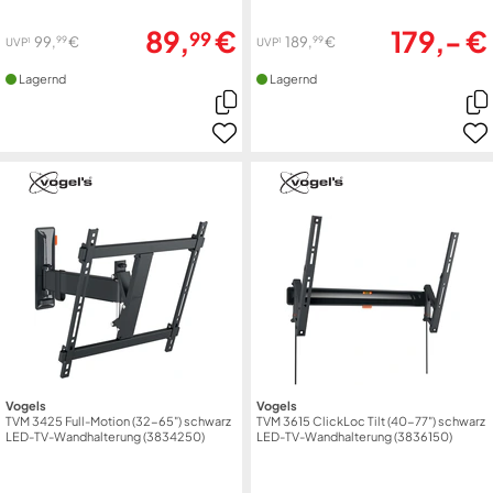
89,
€
179,- €
99
99
99
99,
€
189,
€
1
1
UVP
UVP
Lagernd
Lagernd
Vogels
Vogels
TVM 3425 Full-Motion (32-65") schwarz
TVM 3615 ClickLoc Tilt (40-77") schwarz
LED-TV-Wandhalterung (3834250)
LED-TV-Wandhalterung (3836150)