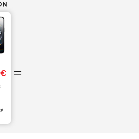
ON
 €
)
gt