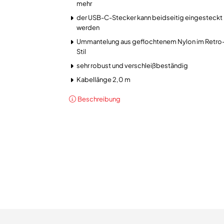
mehr
der USB-C-Stecker kann beidseitig eingesteckt
werden
Ummantelung aus geflochtenem Nylon im Retro
Stil
sehr robust und verschleißbeständig
Kabellänge 2,0 m
Beschreibung