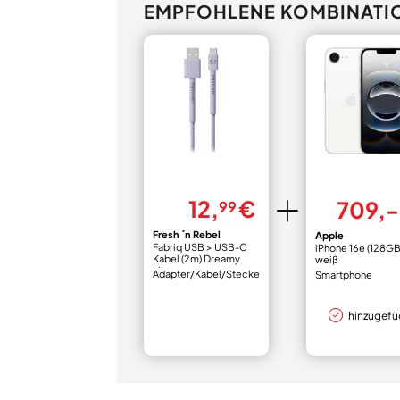
EMPFOHLENE KOMBINATI
12,
€
709,-
99
Fresh ´n Rebel
Apple
Fabriq USB > USB-C
iPhone 16e (128GB
Kabel (2m) Dreamy
weiß
Lilac
Adapter/Kabel/Stecker
Smartphone
hinzugefü