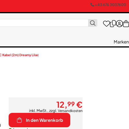
+43 676 3037600
Marken
C Kabel (2m) Dreamy Lilac
12,
€
99
inkl. MwSt., zzgl.
Versandkosten
In den Warenkorb
d