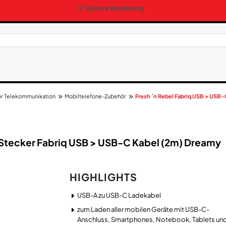
Sichere Bezahlung
r Telekommunikation
Mobiltelefone-Zubehör
Fresh ´n Rebel Fabriq USB > USB-
/​Stecker Fabriq USB > USB-C Kabel (2m) Dreamy
HIGHLIGHTS
USB-A zu USB-C Ladekabel
zum Laden aller mobilen Geräte mit USB-C-
Anschluss, Smartphones, Notebook, Tablets un