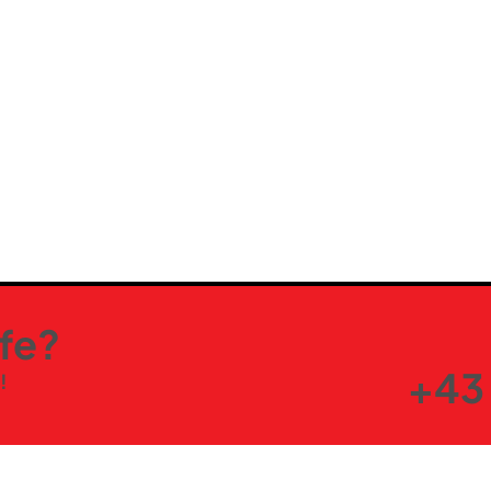
lfe?
+43 
!