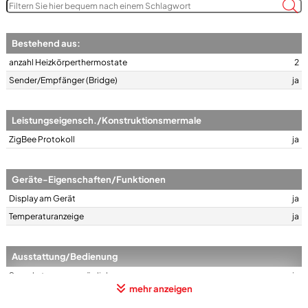
gegen Verkalken, Fenster-auf-Erkennung
verstecktes LED-Display wird nur während der Bedienung sichtbar,
gewohnte Bedienung mittels Drehregler
Bestehend aus:
anzahl Heizkörperthermostate
2
Sender/Empfänger (Bridge)
ja
Leistungseigensch./Konstruktionsmermale
ZigBee Protokoll
ja
Geräte-Eigenschaften/Funktionen
Display am Gerät
ja
Temperaturanzeige
ja
Ausstattung/Bedienung
Sprachsteuerung möglich
ja
mehr anzeigen
steuerbar über Smartphone/Tablet
ja