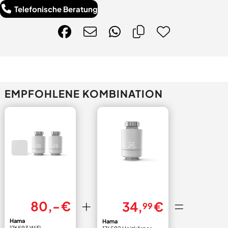
Telefonische Beratung
EMPFOHLENE KOMBINATION
80,- €
34,
€
99
Hama
Hama
176593 WiFi-