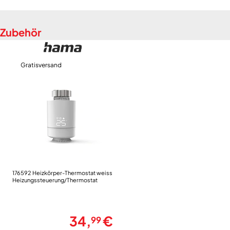
Leistungsaufnahme/Spannungsversorgung
Zubehör
Batterie-Betrieb
ja
Gratisversand
176592 Heizkörper-Thermostat weiss
Heizungssteuerung/Thermostat
34,
€
99