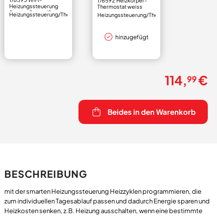
176592 Heizkörper-
Heizungssteuerung
Thermostat weiss
Starter-Set weiß
Heizungssteuerung/Thermostat
Heizungssteuerung/Thermostat
hinzugefügt
114,
€
99
Beides in den Warenkorb
BESCHREIBUNG
mit der smarten Heizungssteuerung Heizzyklen programmieren, die
zum individuellen Tagesablauf passen und dadurch Energie sparen und
Heizkosten senken, z.B. Heizung ausschalten, wenn eine bestimmte