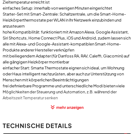
Zieltemperatur erreicht ist
einfaches Setup: innerhalb von wenigen Minuten eingerichtet
Starter-Set mit Smart-Zentrale: Schaltzentrale, um die Smart-Home-
Heizkörperthermostate per WLAN in Ihr Netzwerk einzubinden und
anzusteuern
hohe Kompatibilität: funktioniert mit Amazon Alexa, Google Assistant,
Siri Shortcuts, Home Connect Plus, iOS und Android, zudem lassen sich
alle mit Alexa- und Google-Assistant-kompatiblen Smart-Home-
Produkte anderer Hersteller verknüpfen
mit beiliegendem Adapter (für Danfoss RA, RAV, Caleffi, Giacomini) auf
alle gängigen Heizkörper montierbar
einfacher Start: Smarte Thermostate eignen sich ideal, um Wohnung
oder Haus intelligent nachzurüsten, aber auch zur Unterstützung von
Menschen mit körperlichen Beeinträchtigungen
frei definierbare Programme und unterschiedliche Modi bieten viele
Möglichkeiten der Steuerung und Automation, z.B. während der
Arbeitszeit Temperatur senken
Starter-Set kann um beliebig viele smarte Heizungsregler erweitert
mehr anzeigen
werden
mit Ihren ins WLAN eingebundenen Geräten Gruppen erstellen oder
Szenen erschaffen: z.B. in Kombination mit einem Fensterkontakt beim
TECHNISCHE DETAILS
Öffnen der Fenster sofort Temperatur absenken
mit Auswärts-Modus, Frostschutzautomatik, Ventilschutzfunktion