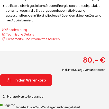
so lässt sich mit gezieltem Steuern Energie sparen, auch praktisch
von unterwegs, falls Sie vergessen haben, die Heizung
auszuschalten, denn Sie sind jederzeit über den aktuellen Zustand
per App informiert
Beschreibung
Technische Details
Sicherheits- und Produktressourcen
80,- €
inkl. MwSt., zzgl.
Versandkosten
In den Warenkorb
24 Monate Herstellergarantie
Lagernd
Innerhalb von 2-3 Werktagen zu Ihnen geliefert