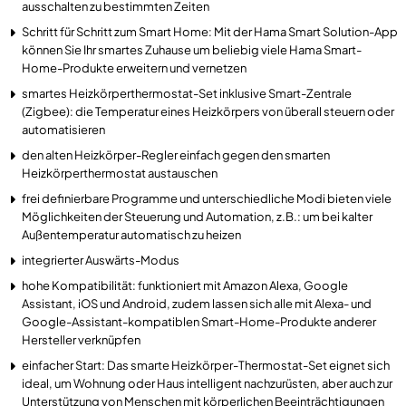
ausschalten zu bestimmten Zeiten
Schritt für Schritt zum Smart Home: Mit der Hama Smart Solution-App
können Sie Ihr smartes Zuhause um beliebig viele Hama Smart-
Home-Produkte erweitern und vernetzen
smartes Heizkörperthermostat-Set inklusive Smart-Zentrale
(Zigbee): die Temperatur eines Heizkörpers von überall steuern oder
automatisieren
den alten Heizkörper-Regler einfach gegen den smarten
Heizkörperthermostat austauschen
frei definierbare Programme und unterschiedliche Modi bieten viele
Möglichkeiten der Steuerung und Automation, z.B.: um bei kalter
Außentemperatur automatisch zu heizen
integrierter Auswärts-Modus
hohe Kompatibilität: funktioniert mit Amazon Alexa, Google
Assistant, iOS und Android, zudem lassen sich alle mit Alexa- und
Google-Assistant-kompatiblen Smart-Home-Produkte anderer
Hersteller verknüpfen
einfacher Start: Das smarte Heizkörper-Thermostat-Set eignet sich
ideal, um Wohnung oder Haus intelligent nachzurüsten, aber auch zur
Unterstützung von Menschen mit körperlichen Beeinträchtigungen