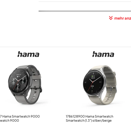
Fitness-Funktionen
mehr anz
Anzeige der Herzfrequenz
Blutsauerstoffmessung
Schrittzähler
Ermittlung des Kalorienverbrauchs
Trainingsdaten-Erfassung
Allgemeine-Leistungsmerkmale
Sprachsteuerung möglich
Amazon Alexa kompatibel
Smart Notifications
Weckfunktion
7 Hama Smartwatch 9000
1786128900 Hama Smartwatch
Stopp-Uhr
twatch 9000
Smartwatch (1.3") silber/beige
Telefon-Funktion