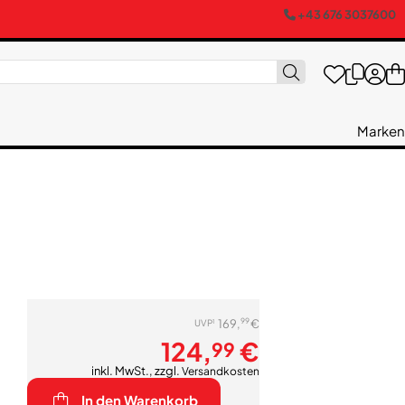
+43 676 3037600
Marken
99
169,
€
1
UVP
124,
€
99
inkl. MwSt., zzgl.
Versandkosten
In den Warenkorb