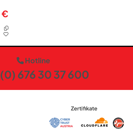
ja
 €
ja
ja
Hotline
ja
(0) 676 30 37 600
22
schwarz
Zertifikate