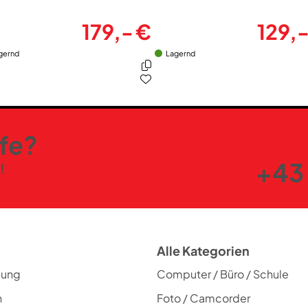
GPS
179,- €
129,-
Stromversorgung
gernd
Lagernd
Spannungsversorgung durch Akku
Li-Polymer Akku
Gehäuse-Eigenschaften
lfe?
wasserdichtes Gehäuse
+43 
!
Armbandbreite * mm
Farben
Gehäuse-Farben
Alle Kategorien
lung
Computer / Büro / Schule
n
Foto / Camcorder