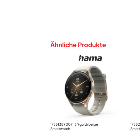
Ähnliche Produkte
1786138900 (1.3") gold/beige
17862
Smartwatch
Smar