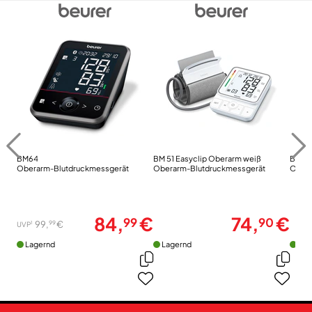
BM64
BM 51 Easyclip Oberarm weiß
BM 54
Oberarm-Blutdruckmessgerät
Oberarm-Blutdruckmessgerät
Obera
84,
€
74,
€
99
90
99
99,
€
1
UVP
Lagernd
Lagernd
Lag