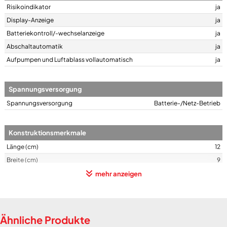
Risikoindikator
ja
Display-Anzeige
ja
Batteriekontroll/-wechselanzeige
ja
Abschaltautomatik
ja
Aufpumpen und Luftablass vollautomatisch
ja
Spannungsversorgung
Spannungsversorgung
Batterie-/Netz-Betrieb
Konstruktionsmerkmale
Länge (cm)
12
Breite (cm)
9
Höhe (cm)
4
mehr anzeigen
Gewicht (g)
318
min. Manschettengröße (cm)
22
max. Manschettengröße (cm)
42
Ähnliche Produkte