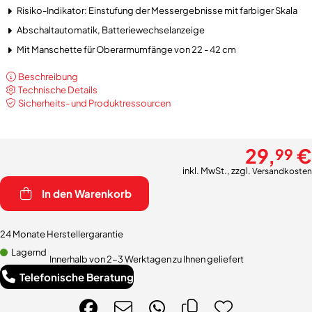
Risiko-Indikator: Einstufung der Messergebnisse mit farbiger Skala
Abschaltautomatik, Batteriewechselanzeige
Mit Manschette für Oberarmumfänge von 22 - 42 cm
Beschreibung
Technische Details
Sicherheits- und Produktressourcen
29,
€
99
inkl. MwSt., zzgl.
Versandkosten
In den Warenkorb
24 Monate Herstellergarantie
Lagernd
Innerhalb von 2-3 Werktagen zu Ihnen geliefert
Telefonische Beratung