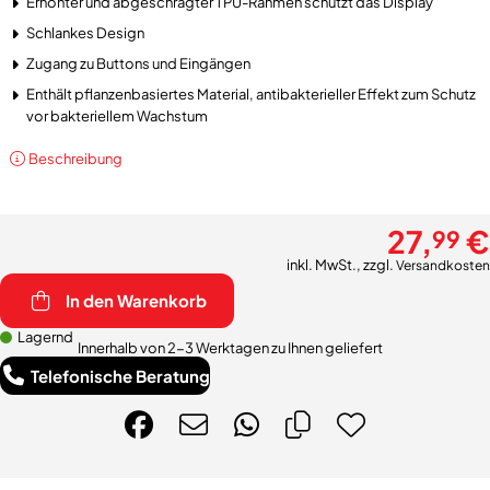
Erhöhter und abgeschrägter TPU-Rahmen schützt das Display
Schlankes Design
Zugang zu Buttons und Eingängen
Enthält pflanzenbasiertes Material, antibakterieller Effekt zum Schutz
vor bakteriellem Wachstum
Beschreibung
27,
€
99
inkl. MwSt., zzgl.
Versandkosten
In den Warenkorb
Lagernd
Innerhalb von 2-3 Werktagen zu Ihnen geliefert
Telefonische Beratung