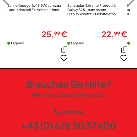
Schnellladegerät (19,5W) schwarz
Schutzglas Extreme Protect für
Kabel
Lade-/Netzteil für Mobiltelefone
Galaxy S25+ transparent
schwa
Displayschutz für Mobiltelefon
Kabel
induk
25,
€
22,
€
99
99
Lagernd
Lagernd
Lag
Brauchen Sie Hilfe?
Wir unterstützen Sie gerne!
Hotline
+43 (0) 676 30 37 600