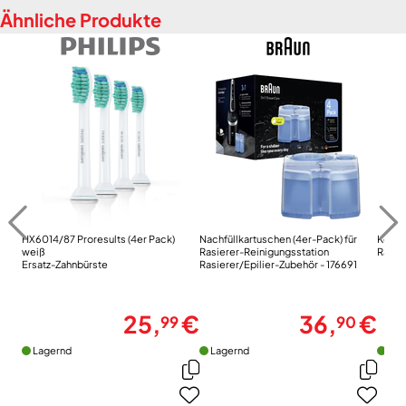
Ähnliche Produkte
HX6014/87 Proresults (4er Pack)
Nachfüllkartuschen (4er-Pack) für
Komb
weiß
Rasierer-Reinigungsstation
Rasie
Ersatz-Zahnbürste
Rasierer/Epilier-Zubehör - 176691
25,
€
36,
€
99
90
Lagernd
Lagernd
Lag