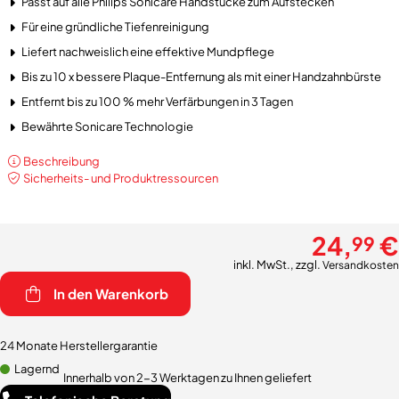
Passt auf alle Philips Sonicare Handstücke zum Aufstecken
Für eine gründliche Tiefenreinigung
Liefert nachweislich eine effektive Mundpflege
Bis zu 10 x bessere Plaque-Entfernung als mit einer Handzahnbürste
Entfernt bis zu 100 % mehr Verfärbungen in 3 Tagen
Bewährte Sonicare Technologie
Beschreibung
Sicherheits- und Produktressourcen
24,
€
99
inkl. MwSt., zzgl.
Versandkosten
In den Warenkorb
24 Monate Herstellergarantie
Lagernd
Innerhalb von 2-3 Werktagen zu Ihnen geliefert