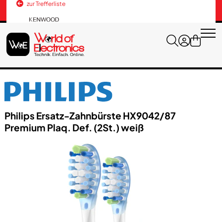
zur Trefferliste
Versandkosten
+43 676 3037600
Philips Ersatz-Zahnbürste HX9042/​87
Premium Plaq. Def. (2St.) weiß