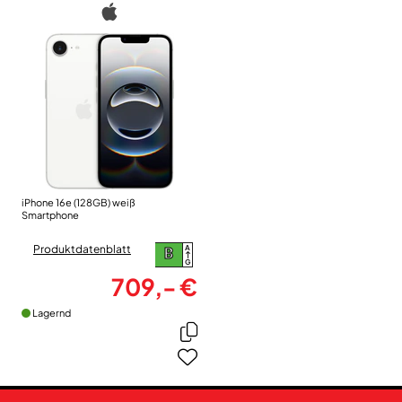
iPhone 16e (128GB) weiß
Smartphone
Produktdatenblatt
A
B
G
709,- €
Lagernd