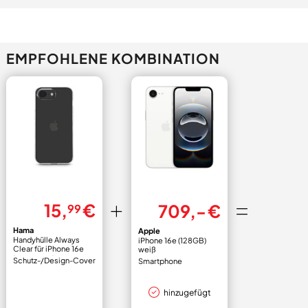
EMPFOHLENE KOMBINATION
15,
€
709,- €
99
Hama
Apple
Handyhülle Always
iPhone 16e (128GB)
Clear für iPhone 16e
weiß
transparent
Schutz-/Design-Cover
Smartphone
hinzugefügt