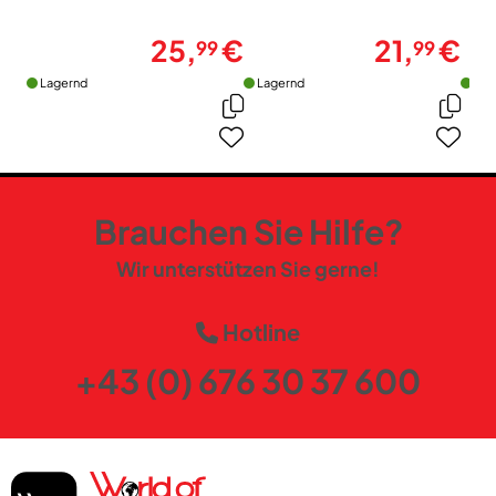
25,
€
21,
€
99
99
Lagernd
Lagernd
Lag
Brauchen Sie Hilfe?
Wir unterstützen Sie gerne!
Hotline
+43 (0) 676 30 37 600