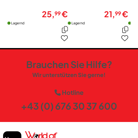
25,
€
21,
€
99
99
Lagernd
Lagernd
Lag
Brauchen Sie Hilfe?
Wir unterstützen Sie gerne!
Hotline
+43 (0) 676 30 37 600