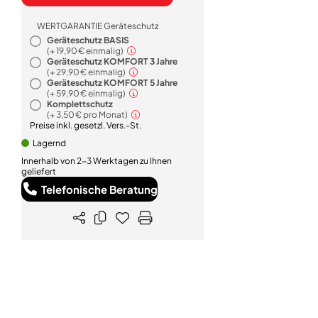
WERTGARANTIE Geräteschutz
Geräteschutz BASIS
(+
19,90 €
einmalig)
Geräteschutz KOMFORT 3 Jahre
(+
29,90 €
einmalig)
Geräteschutz KOMFORT 5 Jahre
(+
59,90 €
einmalig)
Komplettschutz
(+
3,50 €
pro Monat)
Preise inkl. gesetzl. Vers.-St.
Lagernd
Innerhalb von 2-3 Werktagen zu Ihnen
geliefert
Telefonische Beratung