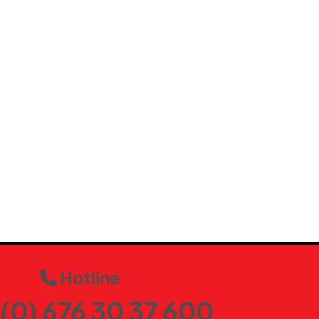
100
Edelstahl-Ausgießer
Edelstahl-Topf
ja
ja
champagner
Hotline
(0) 676 30 37 600