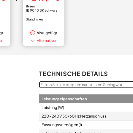
Braun
JB 9040 BK schwarz
Standmixer
gt
hinzugefügt
en
Alternativen
TECHNISCHE DETAILS
Leistungseigenschaften
Leistung (W)
220-240V 50/60Hz Netzanschluss
Fassungsvermögen (l)