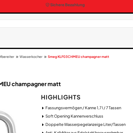
Sichere Bezahlung
fbereiter
Wasserkocher
Smeg KLF03CHMEU champagner matt
MEU champagner matt
HIGHLIGHTS
Fassungsvermögen / Kanne 1,7 l / 7 Tassen
Soft Opening Kannenverschluss
Doppelte Wasserpegelanzeige Liter/Tassen
Anti-Kalkfilter aus Edelstahl herausnehmbar