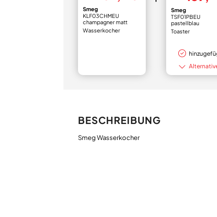
Smeg
Smeg
KLF03CHMEU
TSF01PBEU
champagner matt
pastellblau
Wasserkocher
Toaster
hinzugefü
Alternativ
BESCHREIBUNG