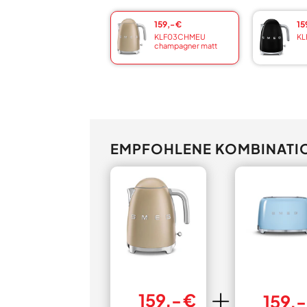
159,- €
15
KLF03CHMEU
KL
champagner matt
EMPFOHLENE KOMBINATI
159,- €
159,-