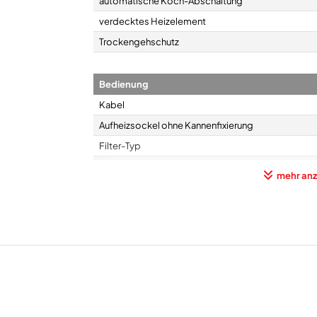
automatische Koch-Abschaltung
verdecktes Heizelement
Trockengehschutz
Bedienung
Kabel
Aufheizsockel ohne Kannenfixierung
Filter-Typ
Kontrollleuchte
mehr anz
Wasserstandsanzeige
Gehäuse-Eigenschaften
Breite (cm)
Höhe (cm)
Tiefe (cm)
Gewicht (kg)