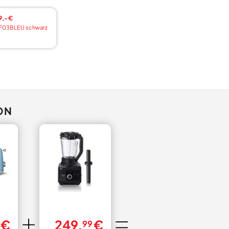
9,- €
F03BLEU schwarz
ON
 €
249,
€
99