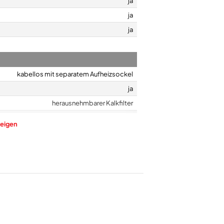
ja
ja
ja
kabellos mit separatem Aufheizsockel
ja
herausnehmbarer Kalkfilter
ja
eigen
außenliegende Wasserstandsanzeige
22,3
24,8
17,1
1,3