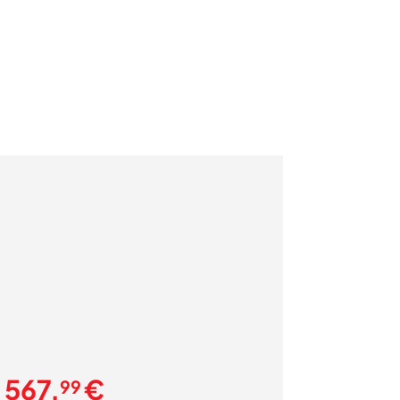
567,
€
99