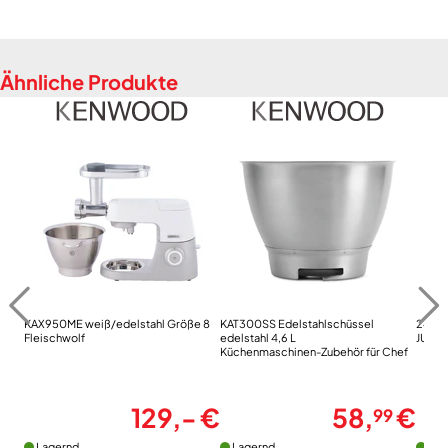
Ähnliche Produkte
KAX950ME weiß/edelstahl Größe 8
KAT300SS Edelstahlschüssel
24233
Fleischwolf
edelstahl 4,6 L
JURA 
Küchenmaschinen-Zubehör für Chef
129,- €
58,
€
99
Lagernd
Lagernd
Lag