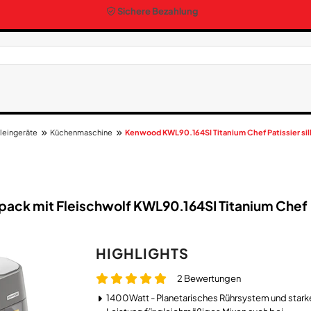
Sichere Bezahlung
leingeräte
Küchenmaschine
Kenwood KWL90.164SI Titanium Chef Patissier sil
ck mit Fleischwolf KWL90.164SI Titanium Chef
HIGHLIGHTS
2 Bewertungen
1400Watt - Planetarisches Rührsystem und stark