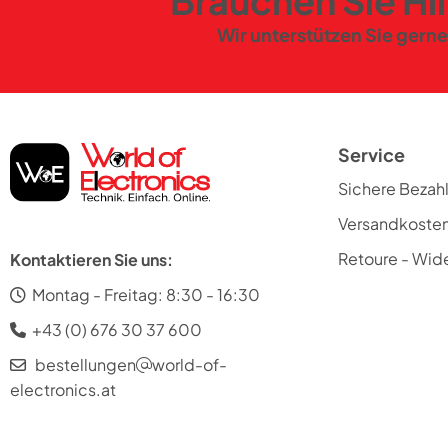
Brauchen Sie Hi
Intuitives Farb-Touchscreen. Mit 6 voreingestel
Wir unterstützen Sie gerne
BowlBrightTM. Beleuchtung direkt in die Schüss
DuoBowls. Schüssel-Set mit 7 L EasyWarmTM. S
Wärmefunktion
der 7 L EasyWarmTM Schüssel zum Schmelzen 
oder Teig gehen lassen. Integrierte Waage. Sc
der Zutaten direkt in die Schüssel.
Service
Sichere Bezah
Versandkoste
Retoure - Wide
Kontaktieren Sie uns:
Montag - Freitag: 8:30 - 16:30
+43 (0) 676 30 37 600
bestellungen
world-of-
electronics.at