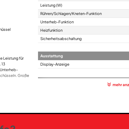
Leistung (W)
Rühren/Schlagen/Kneten-Funktion
Unterheb-Funktion
chüssel
Heizfunktion
Sicherheitsabschaltung
Ausstattung
e Leistung für
 13
Display-Anzeige
 Unterheb-
 Schüsseln. Große
n ineinander
Bedienung
mehr anz
die
Bedienerführung über Display
ltschlagen
Anzahl der wählbaren Funktionen
r Einfüll-
Bedienung
tung beim
Anzahl der Geschwindigkeitsstufen
und Teighaken
Kurzzeit-/Momentschaltung
eischwolf.