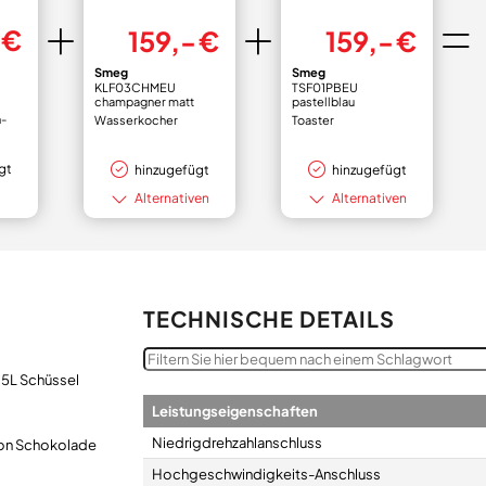
€
159,- €
159,- €
Smeg
Smeg
KLF03CHMEU
TSF01PBEU
l
champagner matt
pastellblau
-
Wasserkocher
Toaster
gt
hinzugefügt
hinzugefügt
Alternativen
Alternativen
TECHNISCHE DETAILS
 5L Schüssel
Leistungseigenschaften
Niedrigdrehzahlanschluss
von Schokolade
Hochgeschwindigkeits-Anschluss