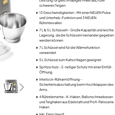
Leistung für gleichmäßiges Mixen auch bei
schweren Teigen
13 Geschwindigkeiten - Mit einer NEUEN Pulse
und Unterheb-Funktion und 3 NEUEN
Rührintervallen
7 L & 5 L Schüsseln - Große Kapazität und leichte
Lagerung, da die Schüsseln ineinander gegeben
werden können
7 L Schüssel wird für die Wärmefunktion
verwendet
5 L Schüssel zum Kaltschlagen geeignet
Spritzschutz - 2-teiliger Schutz mit einer Einfüll-
Öffnung
Interlock-Rührarmöffnung -
Sicherheitsabschaltung beim Hochklappen des
Arms.
4 Rührelemente - K-Haken, Ballonschneebesen
und Teighaken aus Edelstahl und Profi-Patisserie
Haken
Inkl. Fleischwolf