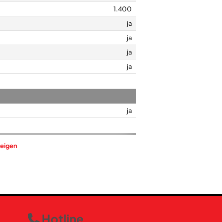
1.400
ja
ja
ja
ja
ja
eigen
ja
6
Bedienung durch Drehregler
13
ja
Hotline