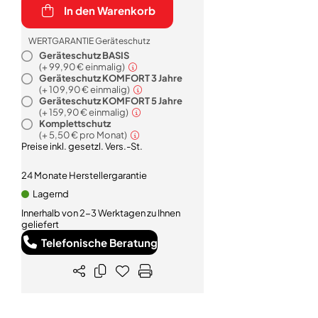
In den Warenkorb
WERTGARANTIE Geräteschutz
Geräteschutz BASIS
(+
99,90 €
einmalig)
Geräteschutz KOMFORT 3 Jahre
(+
109,90 €
einmalig)
Geräteschutz KOMFORT 5 Jahre
(+
159,90 €
einmalig)
Komplettschutz
(+
5,50 €
pro Monat)
Preise inkl. gesetzl. Vers.-St.
24 Monate Herstellergarantie
Lagernd
Innerhalb von 2-3 Werktagen zu Ihnen
geliefert
Telefonische Beratung