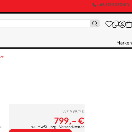
+43 676 3037600
Marken
ber
99
999,
€
1
UVP
799,- €
e
inkl. MwSt., zzgl.
Versandkosten