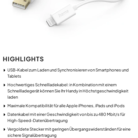
HIGHLIGHTS
USB-Kabel zum Laden und Synchronisieren von Smartphones und
Tablets
Hochwertiges Schnellladekabel: in Kombination mit einem
Schnellladegerät können Sie Ihr Handy in Höchstgeschwindigkeit
laden
Maximale Kompatibilität für alle Apple iPhones, iPads und iPods
Datenkabel mit einer Geschwindigkeit von bis zu 480 Mbit/s für
High-Speed-Datenübertragung
Vergoldete Stecker mit geringen Übergangswiderständen für eine
sichere Signalübertragung