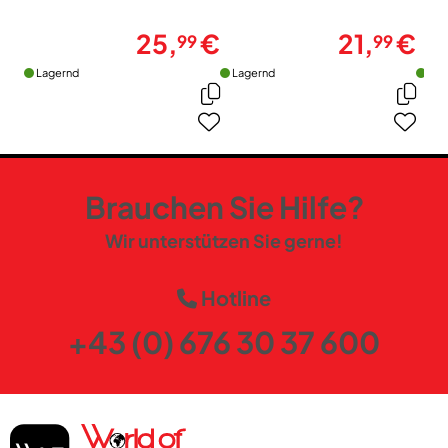
25,
€
21,
€
99
99
Lagernd
Lagernd
Lag
Brauchen Sie Hilfe?
Wir unterstützen Sie gerne!
Hotline
+43 (0) 676 30 37 600