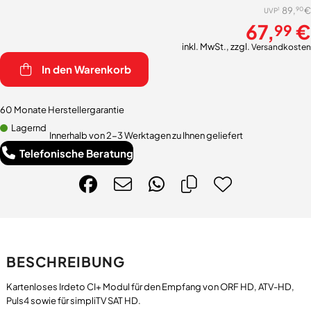
90
89,
€
1
UVP
67,
€
99
inkl. MwSt., zzgl.
Versandkosten
In den Warenkorb
60 Monate Herstellergarantie
Lagernd
Innerhalb von 2-3 Werktagen zu Ihnen geliefert
Telefonische Beratung
BESCHREIBUNG
Kartenloses Irdeto CI+ Modul für den Empfang von ORF HD, ATV-HD,
Puls4 sowie für simpliTV SAT HD.