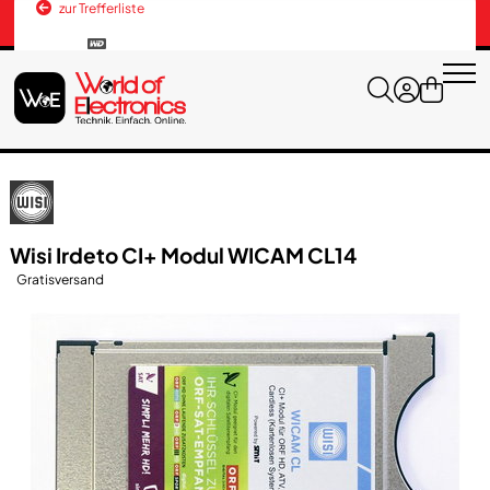
zur Trefferliste
Versandkosten
+43 676 3037600
Wisi Irdeto CI+ Modul WICAM CL14
Gratisversand