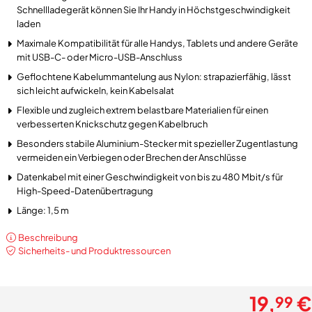
Schnellladegerät können Sie Ihr Handy in Höchstgeschwindigkeit
laden
Maximale Kompatibilität für alle Handys, Tablets und andere Geräte
mit USB-C- oder Micro-USB-Anschluss
Geflochtene Kabelummantelung aus Nylon: strapazierfähig, lässt
sich leicht aufwickeln, kein Kabelsalat
Flexible und zugleich extrem belastbare Materialien für einen
verbesserten Knickschutz gegen Kabelbruch
Besonders stabile Aluminium-Stecker mit spezieller Zugentlastung
vermeiden ein Verbiegen oder Brechen der Anschlüsse
Datenkabel mit einer Geschwindigkeit von bis zu 480 Mbit/s für
High-Speed-Datenübertragung
Länge: 1,5 m
Beschreibung
Sicherheits- und Produktressourcen
19,
€
99