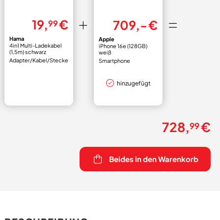
19,
€
709,- €
99
Hama
Apple
4in1 Multi-Ladekabel
iPhone 16e (128GB)
(1,5m) schwarz
weiß
Adapter/Kabel/Stecker
Smartphone
hinzugefügt
728,
€
99
Beides in den Warenkorb