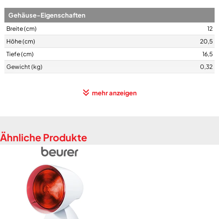
Gehäuse-Eigenschaften
Breite (cm)
12
Höhe (cm)
20,5
Tiefe (cm)
16,5
Gewicht (kg)
0,32
mehr anzeigen
Farben
Gehäuse-Farben
weiß
Ähnliche Produkte