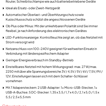
Router, Schreibtischlampe wie auch batteriebetriebene Geräte
Ideal als Ersatz- oder Zweit-Netzgerät
Automatischer Überlast- und Überhitzungschutz sowie
Kurzschlussschutz schützt die angeschlossenen Geräte
Ob Plus oder Minus: Mit der umkehrbaren Polarität sind Sie immer
flexibel, je nach Anforderung des elektronischen Gerätes
LED-Funktionsanzeige: Kontrollleuchte zeigt an, ob das Netzteil mit
Strom versorgt wird
Netzanschluss von 100–240V geeignet für weltweiten Einsatz in
Verbindung mit länderspezifischem Adapter
Geringer Energieverbrauch im Standby-Betrieb
Einstellbares Netzteil mit hohem Wirkungsgrad: max. 27 W/max.
2250 mA über alle Spannungsbereiche 3V / 4,5V / 5V / 6V / 7,5V /9V /
12V; Einstellungen lassen sich mit dem Schalter-Schlüssel
vornehmen
Mit 7 Adapersteckern: 2 USB-Adapter: 1x Micro-USB-Stecker, 1x
USB-A-Buchse; 5 DC-Stecker: 1,35 x 3,5 / 1,7 x 4,0 / 2,1 x 5,0 / 1,5 x
5,5 / 2,5 x 5,5 mm