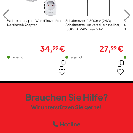
Weltreiseadapter World Travel Pro
Schaltnetzteil 1.500mA (24W)
SZ 23
Netzkabel/Adapter
Schaltnetzteil universal, einstellbar,
schwa
1500mA, 24W, max. 24V
Netzk
34,
€
27,
€
99
99
Lagernd
Lagernd
Lag
Brauchen Sie Hilfe?
Wir unterstützen Sie gerne!
Hotline