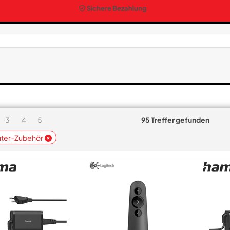
Sichere Bezahlung
3
4
5
95 Treffer gefunden
ter-Zubehör