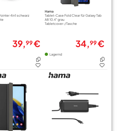
Hama
ointer 4in1 schwarz
Tablet-Case Fold Clear für Galaxy Tab
äte
A8 10.4" grau
Tabletcover-/Tasche
39,
€
34,
€
99
99
Lagernd