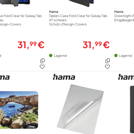
Hama
Hama
e Fold Clear für Galaxy Tab
Tablet-Case Fold Clear für Galaxy Tab
Greenlight-P
rau
A7 schwarz
Eingabeger
esign-Covers
Schutz-/Design-Covers
31,
€
31,
€
99
99
d
Lagernd
Lagernd