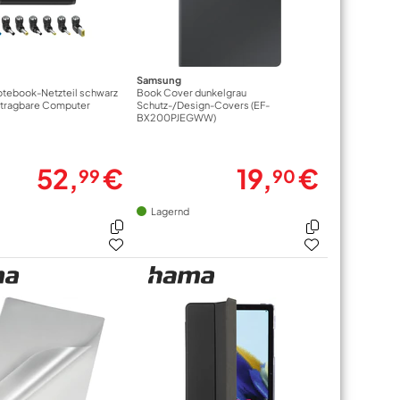
Samsung
otebook-Netzteil schwarz
Book Cover dunkelgrau
r tragbare Computer
Schutz-/Design-Covers (EF-
BX200PJEGWW)
52,
€
19,
€
99
90
Lagernd