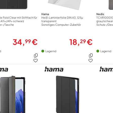
Hama
Nedis
e Fold Clear mit Stiftfach für
Heiß-Laminierfolie DIN A3, 125µ
TCVR10001G
b A11+/A9+ schwarz
transparent
grau/schwar
er-/Tasche
Sonstiges Computer-Zubehör
Schutz-/De
34,
€
18,
€
99
29
d
Lagernd
Lagernd