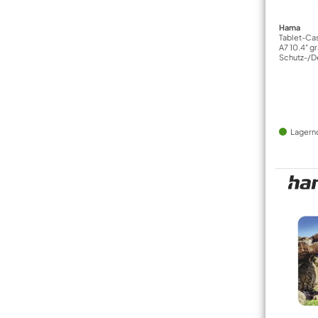
Hama
Tablet-Cas
A7 10.4" g
Schutz-/D
Lagern