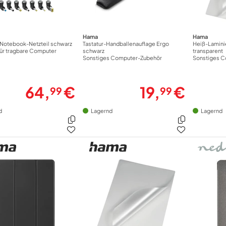
Hama
Hama
-Notebook-Netzteil schwarz
Tastatur-Handballenauflage Ergo
Heiß-Laminie
für tragbare Computer
schwarz
transparent
Sonstiges Computer-Zubehör
Sonstiges 
64,
€
19,
€
99
99
d
Lagernd
Lagernd