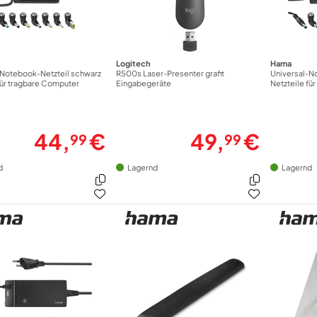
Logitech
Hama
-Notebook-Netzteil schwarz
R500s Laser-Presenter grafit
Universal-N
für tragbare Computer
Eingabegeräte
Netzteile fü
44,
€
49,
€
99
99
d
Lagernd
Lagernd