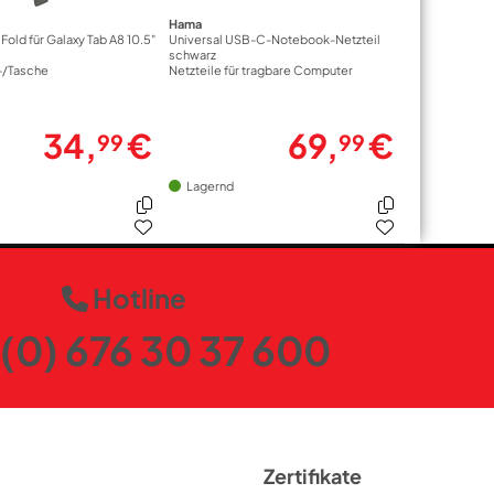
Hama
Fold für Galaxy Tab A8 10.5"
Universal USB-C-Notebook-Netzteil
schwarz
-/Tasche
Netzteile für tragbare Computer
34,
€
69,
€
99
99
Lagernd
Hotline
(0) 676 30 37 600
Zertifikate