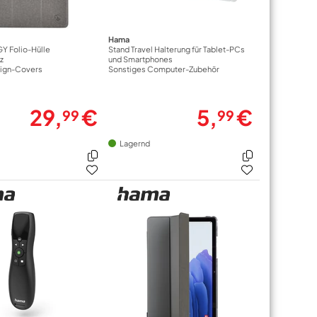
Hama
Y Folio-Hülle
Stand Travel Halterung für Tablet-PCs
z
und Smartphones
sign-Covers
Sonstiges Computer-Zubehör
29,
€
5,
€
99
99
Lagernd