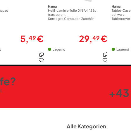
Hama
Hama
uspad
Heiß-Laminierfolie DIN A4, 125µ
Tablet-Case 
transparent
schwarz
Sonstiges Computer-Zubehör
Tabletcover
5,
€
29,
€
49
49
d
Lagernd
Lagernd
lfe?
+43 
!
Alle Kategorien