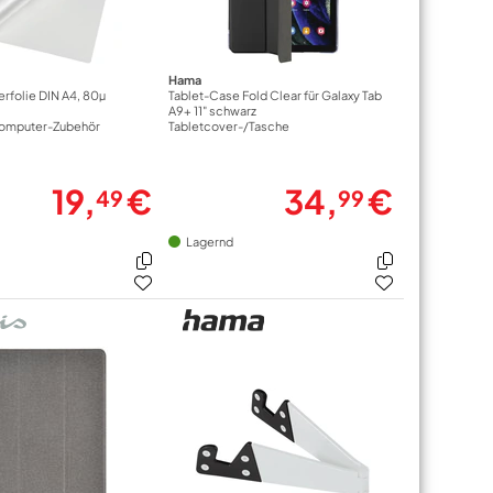
Hama
rfolie DIN A4, 80µ
Tablet-Case Fold Clear für Galaxy Tab
A9+ 11" schwarz
Computer-Zubehör
Tabletcover-/Tasche
19,
€
34,
€
49
99
Lagernd