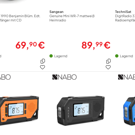
Sangean
TechniSat
 1990 Benjamin Blüm. Edt.
Genuine Mini WR-7 mattweiß
DigitRadio 
änger mit CD
Heimradio
Radioempfä
69,
€
89,
€
90
99
d
Lagernd
Lagernd