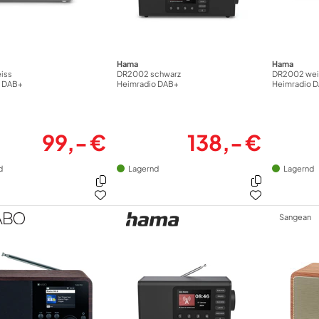
Hama
Hama
iss
DR2002 schwarz
DR2002 wei
o DAB+
Heimradio DAB+
Heimradio 
99,- €
138,- €
d
Lagernd
Lagernd
Sangean