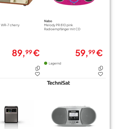
Nabo
i WR-7 cherry
Melody PR 810 pink
Radioempfänger mit CD
89,
€
59,
€
99
99
Lagernd