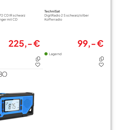
TechniSat
372 CD IR schwarz
DigitRadio 2 S schwarz/silber
nger mit CD
Kofferradio
225,- €
99,- €
Lagernd