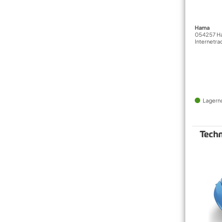
Hama
054257 Ha
Internetra
Lagern