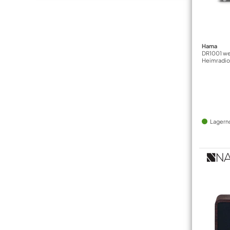
Hama
DR1001 we
Heimradi
Lagern