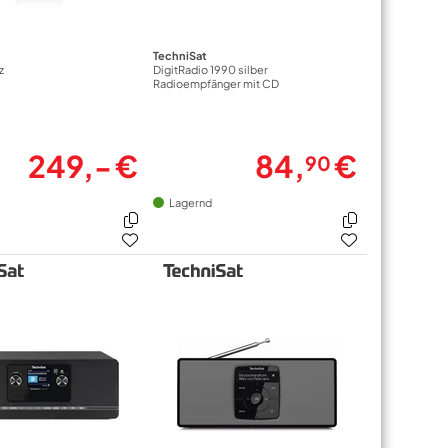
TechniSat
z
DigitRadio 1990 silber
Radioempfänger mit CD
249,- €
84,
€
90
Lagernd