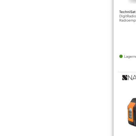
TechniSat
DigitRadio
Radioempf
Lagern