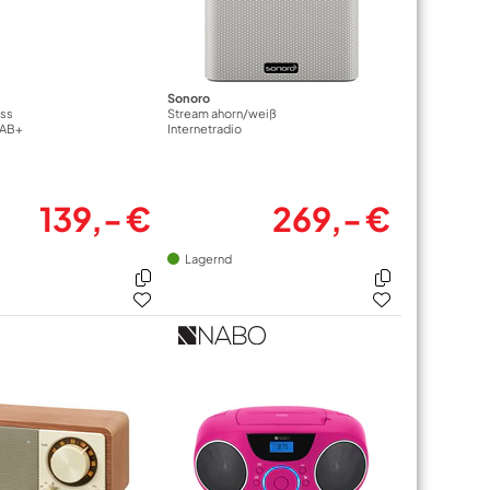
Sonoro
ss
Stream ahorn/weiß
DAB+
Internetradio
139,- €
269,- €
Lagernd