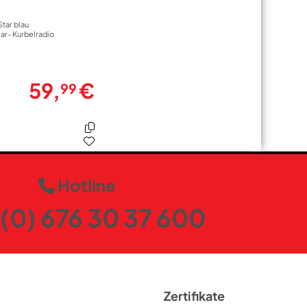
tar blau
ar- Kurbelradio
59,
€
99
Hotline
(0) 676 30 37 600
Zertifikate