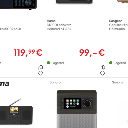
Hama
Sangean
DR1001 schwarz
Genuine Min
adio (5002460)
Heimradio DAB+
Heimradio
119,
€
99,- €
99
d
Lagernd
Lagernd
Sonoro
Sonoro