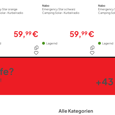
Nabo
Nabo
 Star orange
Emergency Star schwarz
Emergency S
olar- Kurbelradio
Camping Solar- Kurbelradio
Camping Sol
59,
€
59,
€
99
99
d
Lagernd
Lagernd
lfe?
+43 
!
Alle Kategorien