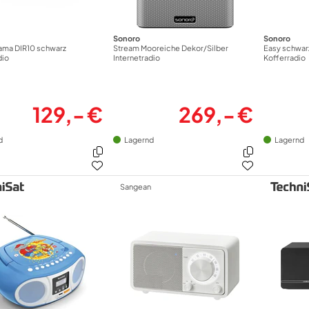
Sonoro
Sonoro
ma DIR10 schwarz
Stream Mooreiche Dekor/Silber
Easy schwar
dio
Internetradio
Kofferradio
129,- €
269,- €
d
Lagernd
Lagernd
Sangean