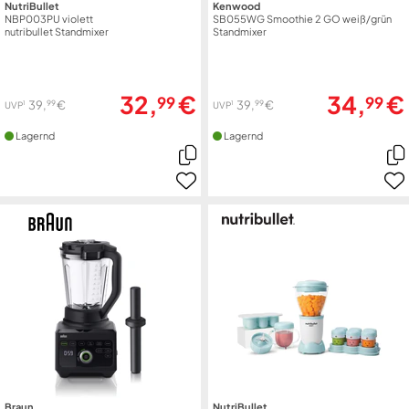
NutriBullet
Kenwood
NBP003PU violett
SB055WG Smoothie 2 GO weiß/grün
nutribullet Standmixer
Standmixer
32,
€
34,
€
99
99
99
99
39,
€
39,
€
1
1
UVP
UVP
Lagernd
Lagernd
Braun
NutriBullet