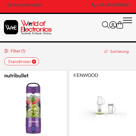
Versandkosten
+43 676 3037600
Filter (1)
Sortierung
Standmixer