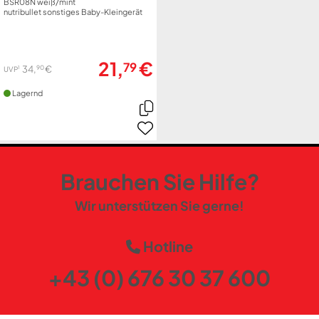
BSR08N weiß/mint
nutribullet sonstiges Baby-Kleingerät
21,
€
79
90
34,
€
1
UVP
Lagernd
Brauchen Sie Hilfe?
Wir unterstützen Sie gerne!
Hotline
+43 (0) 676 30 37 600