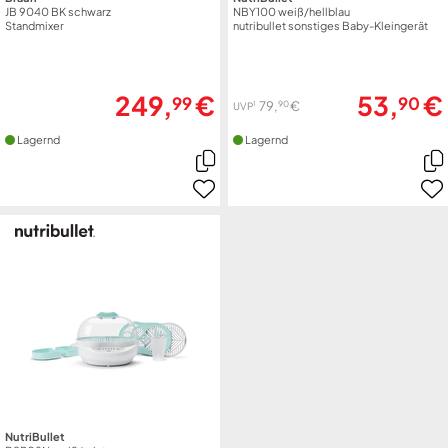
JB 9040 BK schwarz
NBY100 weiß/hellblau
Standmixer
nutribullet sonstiges Baby-Kleingerät
249,
€
53,
€
99
90
90
79,
€
1
UVP
Lagernd
Lagernd
NutriBullet