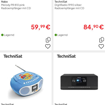
Nabo
TechniSat
Melody PR 810 pink
DigitRadio 1990 silber
Radioempfänger mit CD
Radioempfänger mit CD
59,
€
84,
€
99
90
Lagernd
Lagernd
TechniSat
TechniSat