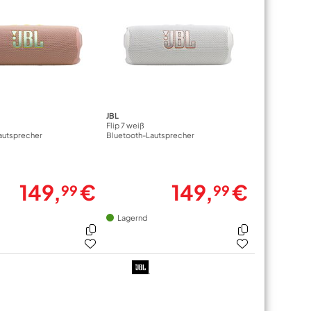
JBL
Flip 7 weiß
autsprecher
Bluetooth-Lautsprecher
149,
€
149,
€
99
99
Lagernd