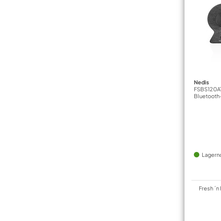
Nedis
FSBS120AT
Bluetooth
Lagern
Fresh ´n