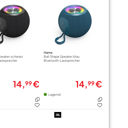
Hama
Speaker schwarz
Ball Shape Speaker blau
autsprecher
Bluetooth-Lautsprecher
14,
€
14,
€
99
99
Lagernd