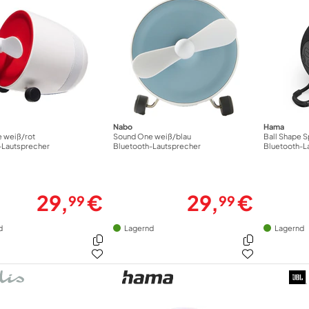
Nabo
Hama
 weiß/rot
Sound One weiß/blau
Ball Shape 
-Lautsprecher
Bluetooth-Lautsprecher
Bluetooth-L
29,
€
29,
€
99
99
d
Lagernd
Lagernd