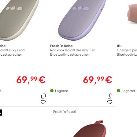
ebel
Fresh ´n Rebel
JBL
ld X silky sand
Rockbox Bold X dreamy lilac
Charge 6 pi
-Lautsprecher
Bluetooth-Lautsprecher
Bluetooth-L
69,
€
69,
€
99
99
d
Lagernd
Lagernd
Fresh ´n Rebel