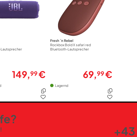
Fresh ´n Rebel
Rockbox Bold X safari red
-Lautsprecher
Bluetooth-Lautsprecher
149,
€
69,
€
99
99
d
Lagernd
lfe?
+43 
!