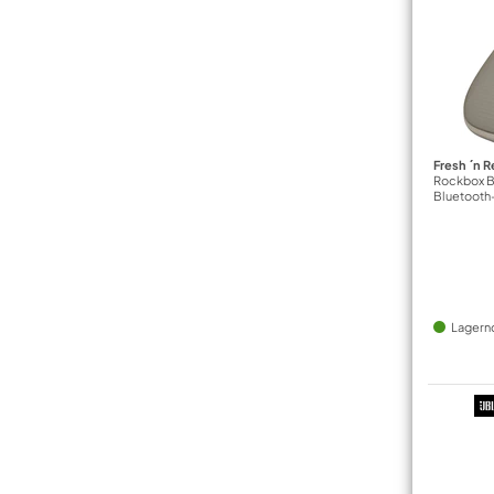
Fresh ´n R
Rockbox Bo
Bluetooth
Lagern