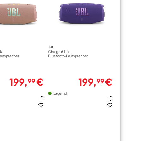
JBL
nk
Charge 6 lila
autsprecher
Bluetooth-Lautsprecher
199,
€
199,
€
99
99
Lagernd