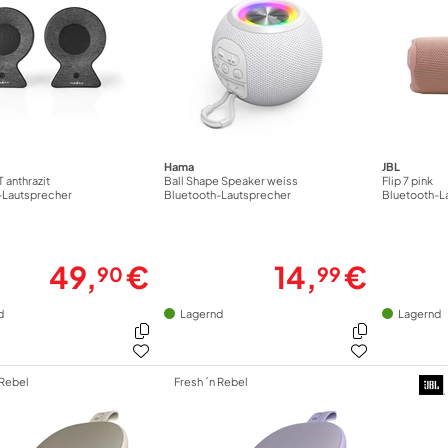
Hama
JBL
 anthrazit
Ball Shape Speaker weiss
Flip 7 pink
-Lautsprecher
Bluetooth-Lautsprecher
Bluetooth-L
49,
€
14,
€
90
99
d
Lagernd
Lagernd
 Rebel
Fresh ´n Rebel