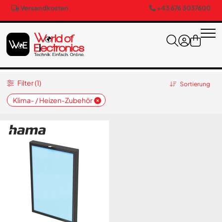
Versandkosten
+43 676 3037600
Filter (1)
Sortierung
Klima- / Heizen-Zubehör