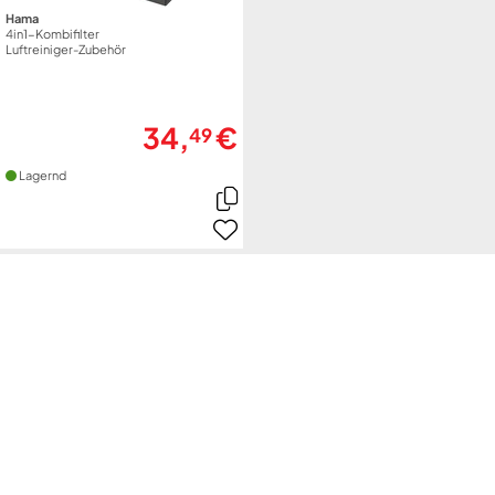
Hama
4in1-Kombifilter
Luftreiniger-Zubehör
34,
€
49
Lagernd