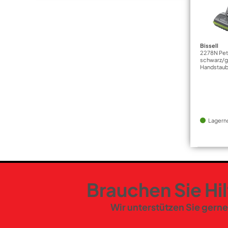
Bissell
2278N Pet 
schwarz/g
Handstau
Lagern
Brauchen Sie Hi
Wir unterstützen Sie gerne