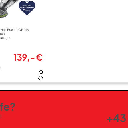
Hair Eraser ION 14V
rün
bsauger
139,- €
d
lfe?
+43 
!