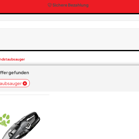
Sichere Bezahlung
ndstaubsauger
effer gefunden
aubsauger