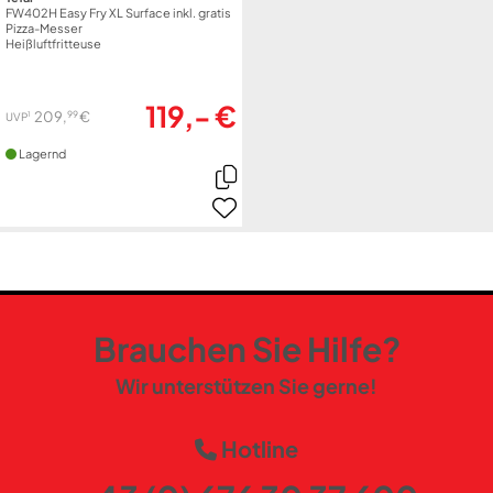
FW402H Easy Fry XL Surface inkl. gratis
Pizza-Messer
Heißluftfritteuse
119,- €
99
209,
€
1
UVP
Lagernd
Brauchen Sie Hilfe?
Wir unterstützen Sie gerne!
Hotline