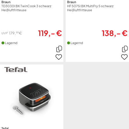
Braun
Braun
TD3030I BK TwinCook 3 schwarz
HF 5075I BK MultiFry 5 schwarz
Heißluftfritteuse
Heißluftfritteuse
119,- €
138,- €
99
179,
€
1
UVP
Lagernd
Lagernd
Tefal