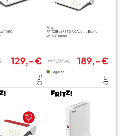
Fritz!
ox 4050
FRITZ!Box 7530 AX Austria Edition
r
WLAN Router
129,- €
189,- €
 €
209,- €
1
UVP
Lagernd