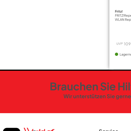
Fritz!
FRITZ!Rep
WLAN Rep
109
1
UVP
Lagern
Brauchen Sie Hi
Wir unterstützen Sie gerne