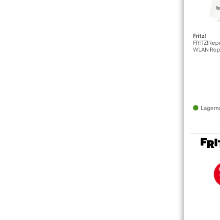
Fritz!
FRITZ!Rep
WLAN Rep
Lagern