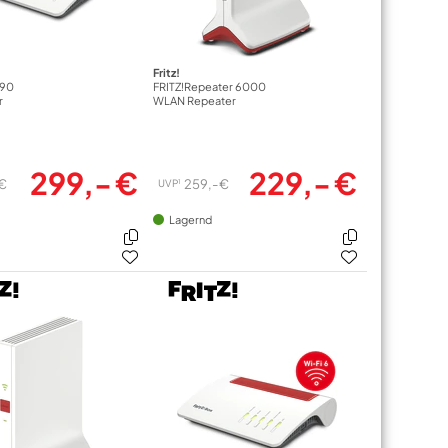
Fritz!
690
FRITZ!Repeater 6000
r
WLAN Repeater
299,- €
229,- €
 €
259,- €
1
UVP
Lagernd