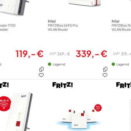
Fritz!
Fritz!
eater 1700
FRITZ!Box 5690 Pro
FRITZ!Box 7
eater
WLAN Router
WLAN Route
119,- €
339,- €
369,- €
319,-
1
1
UVP
UVP
d
Lagernd
Lagernd