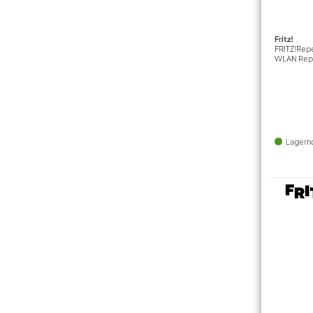
Fritz!
FRITZ!Rep
WLAN Rep
Lagern