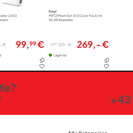
Fritz!
eater 2400
FRITZ!Mesh Set 4200 (2er Pack) Int.
eater
WLAN Repeater
99,
€
269,- €
99
,- €
329,- €
1
UVP
d
Lagernd
lfe?
+43 
!