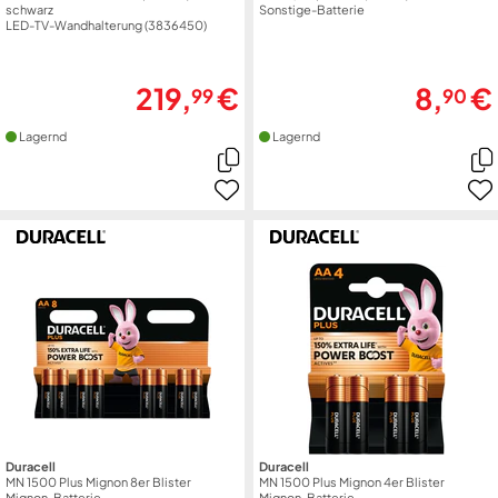
schwarz
Sonstige-Batterie
LED-TV-Wandhalterung (3836450)
219,
€
8,
€
99
90
Lagernd
Lagernd
Duracell
Duracell
MN 1500 Plus Mignon 8er Blister
MN 1500 Plus Mignon 4er Blister
Mignon-Batterie
Mignon-Batterie