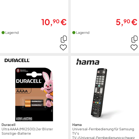
10,
€
5,
€
90
90
Lagernd
Lagernd
Duracell
Hama
Ultra AAAA (MX2500) 2er Blister
Universal-Fernbedienung für Samsung
Sonstige-Batterie
TV's
TV-/Universal-Fernbedienung schwarz