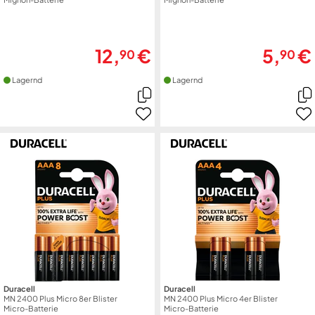
12,
€
5,
€
90
90
Lagernd
Lagernd
Duracell
Duracell
MN 2400 Plus Micro 8er Blister
MN 2400 Plus Micro 4er Blister
Micro-Batterie
Micro-Batterie