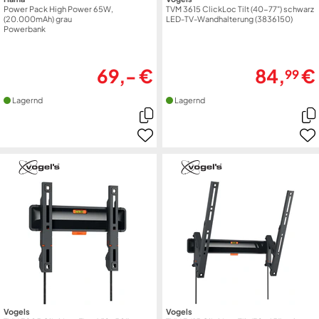
Power Pack High Power 65W,
TVM 3615 ClickLoc Tilt (40-77") schwarz
(20.000mAh) grau
LED-TV-Wandhalterung (3836150)
Powerbank
69,- €
84,
€
99
Lagernd
Lagernd
Vogels
Vogels