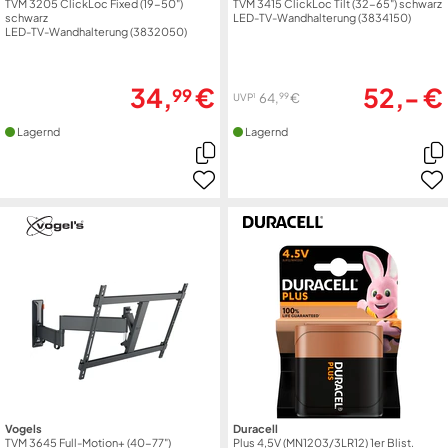
TVM 3205 ClickLoc Fixed (19-50")
TVM 3415 ClickLoc Tilt (32-65") schwarz
schwarz
LED-TV-Wandhalterung (3834150)
LED-TV-Wandhalterung (3832050)
34,
€
52,- €
99
99
64,
€
1
UVP
Lagernd
Lagernd
Vogels
Duracell
TVM 3645 Full-Motion+ (40-77")
Plus 4,5V (MN1203/3LR12) 1er Blist.