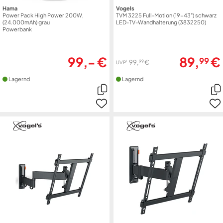
Hama
Vogels
Power Pack High Power 200W,
TVM 3225 Full-Motion (19-43") schwarz
(24.000mAh) grau
LED-TV-Wandhalterung (3832250)
Powerbank
99,- €
89,
€
99
99
99,
€
1
UVP
Lagernd
Lagernd