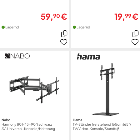
59,
€
19,
€
90
99
Lagernd
Lagernd
Nabo
Hama
Harmony 801 (43-90") schwarz
TV-Ständer freistehend 165cm (65")
AV-Universal-Konsole/Halterung
TV/Video-Konsole/Standfuß