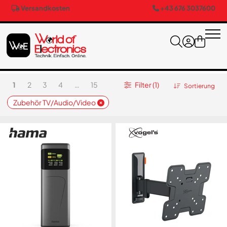
Versandkosten
+43 676 3037600
1
2
3
4
…
15
Filter (1)
Sortierung
Zubehör TV/Audio/Video