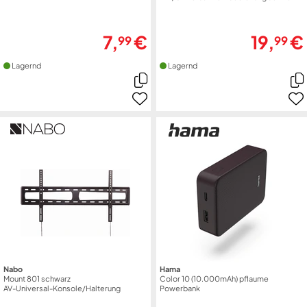
7,
€
19,
€
99
99
Lagernd
Lagernd
Nabo
Hama
Mount 801 schwarz
Color 10 (10.000mAh) pflaume
AV-Universal-Konsole/Halterung
Powerbank