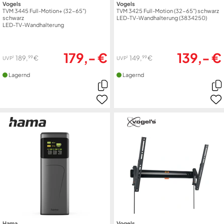
Vogels
Vogels
TVM 3445 Full-Motion+ (32-65")
TVM 3425 Full-Motion (32-65") schwarz
schwarz
LED-TV-Wandhalterung (3834250)
LED-TV-Wandhalterung
179,- €
139,- €
99
99
189,
€
149,
€
1
1
UVP
UVP
Lagernd
Lagernd
Hama
Vogels