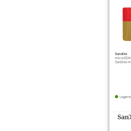
Sandisk
microSDX
SanDisk m
Lagern