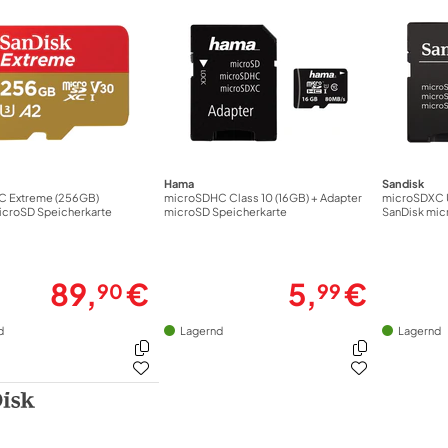
Hama
Sandisk
C Extreme (256GB)
microSDHC Class 10 (16GB) + Adapter
microSDXC U
icroSD Speicherkarte
microSD Speicherkarte
SanDisk mic
89,
€
5,
€
90
99
d
Lagernd
Lagernd