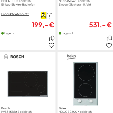
BBIE12000X edelstahl
NKN645GA2E edelstahl
Einbau-Elektro-Backofen
Einbau-Glaskeramikfeld
A
Produktdatenblatt
A+++
D
199,- €
531,- €
Lagernd
Lagernd
Bosch
Beko
PVS845BB6E edelstahl
HDCC 32200 X edelstahl