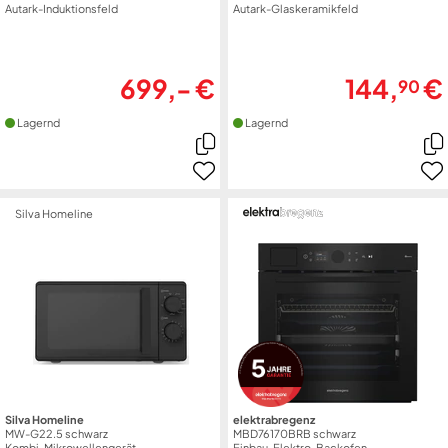
Autark-Induktionsfeld
Autark-Glaskeramikfeld
699,- €
144,
€
90
Lagernd
Lagernd
Silva Homeline
Silva Homeline
elektrabregenz
MW-G22.5 schwarz
MBD76170BRB schwarz
Kombi-Mikrowellengerät
Einbau-Elektro-Backofen