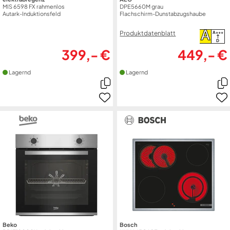
MIS 6598 FX rahmenlos
DPE5660M grau
Autark-Induktionsfeld
Flachschirm-Dunstabzugshaube
A
Produktdatenblatt
A+++
D
399,- €
449,- €
Lagernd
Lagernd
Beko
Bosch