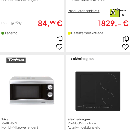
+
A
Produktdatenblatt
A+++
D
84,
€
1829,- €
99
90
119,
€
1
UVP
Lagernd
Lieferzeit auf Anfrage
Trisa
elektrabregenz
7648.4612
MI6500MB schwarz
Kombi-Mikrowellengerät
Autark-Induktionsfeld