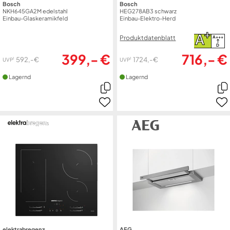
Bosch
Bosch
NKH645GA2M edelstahl
HEG278AB3 schwarz
Einbau-Glaskeramikfeld
Einbau-Elektro-Herd
+
A
Produktdatenblatt
A+++
D
399,- €
716,- €
592,- €
1724,- €
1
1
UVP
UVP
Lagernd
Lagernd
elektrabregenz
AEG