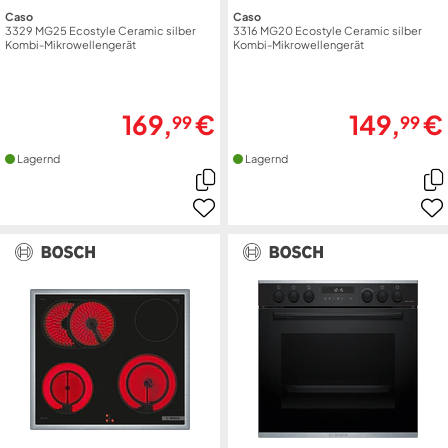
Caso
Caso
3329 MG25 Ecostyle Ceramic silber
3316 MG20 Ecostyle Ceramic silber
Kombi-Mikrowellengerät
Kombi-Mikrowellengerät
169,
€
149,
€
99
99
Lagernd
Lagernd