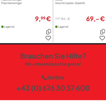
Flaschenreiniger
Geschirrspüler-Zubehör
9,
€
69,- €
99
84,- €
1
UVP
Lagernd
Lagernd
Brauchen Sie Hilfe?
Wir unterstützen Sie gerne!
Hotline
+43 (0) 676 30 37 600