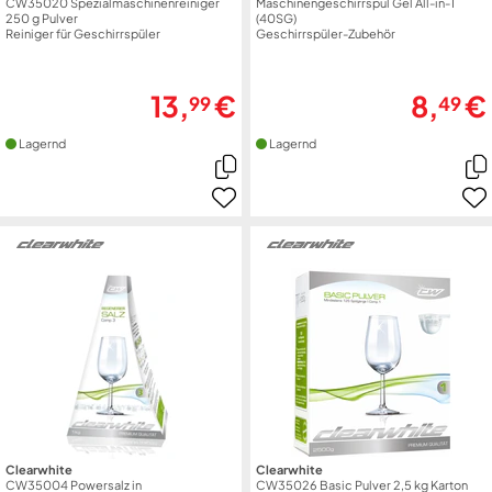
CW35020 Spezialmaschinenreiniger
Maschinengeschirrspül Gel All-in-1
250 g Pulver
(40SG)
Reiniger für Geschirrspüler
Geschirrspüler-Zubehör
13,
€
8,
€
99
49
Lagernd
Lagernd
Clearwhite
Clearwhite
CW35004 Powersalz in
CW35026 Basic Pulver 2,5 kg Karton