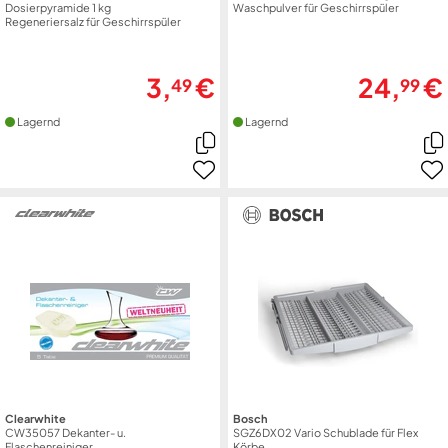
Dosierpyramide 1 kg
Waschpulver für Geschirrspüler
Regeneriersalz für Geschirrspüler
3,
€
24,
€
49
99
Lagernd
Lagernd
Clearwhite
Bosch
CW35057 Dekanter- u.
SGZ6DX02 Vario Schublade für Flex
Flaschenreiniger
Körbe