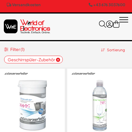
Versandkosten
+43 676 3037600
Filter (1)
Sortierung
Geschirrspüler-Zubehör