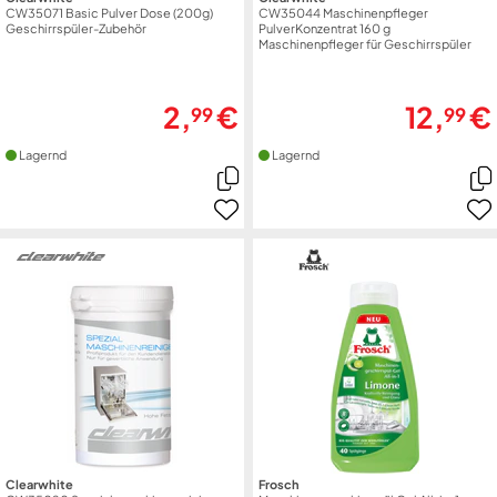
CW35071 Basic Pulver Dose (200g)
CW35044 Maschinenpfleger
Geschirrspüler-Zubehör
PulverKonzentrat 160 g
Maschinenpfleger für Geschirrspüler
2,
€
12,
€
99
99
Lagernd
Lagernd
Clearwhite
Frosch