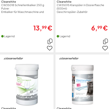
Clearwhite
Clearwhite
CW35018 Schnellentkalker 250 g
CW35015 Klarspüler in Dosierflasche
Pulver
(500ml)
Entkalker für Waschmaschine und
Geschirrspüler-Zubehör
Geschirrspüler
13,
€
6,
€
99
99
Lagernd
Lagernd
Clearwhite
Clearwhite