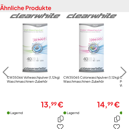
Ähnliche Produkte
CW35066 Vollwaschpulver (1,12kg)
CW35065 Colorwaschpulver (1,12kg)
CW350
Waschmaschinen-Zubehör
Waschmaschinen-Zubehör
Pulver
Wasch
13,
€
14,
€
99
99
Lagernd
Lagernd
Lag