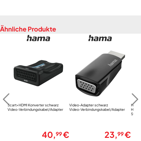
Ähnliche Produkte
Scart>HDMI Konverter schwarz
Video-Adapter schwarz
High 
Video-Verbindungskabel/Adapter
Video-Verbindungskabel/Adapter
High 
Stecke
40,
€
23,
€
99
99