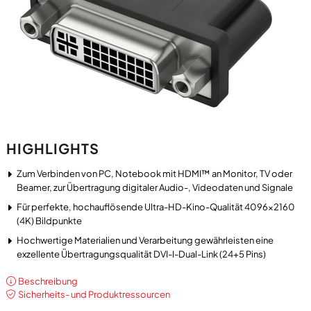
HIGHLIGHTS
Zum Verbinden von PC, Notebook mit HDMI™ an Monitor, TV oder
Beamer, zur Übertragung digitaler Audio-, Videodaten und Signale
Für perfekte, hochauflösende Ultra-HD-Kino-Qualität 4096x2160
(4K) Bildpunkte
Hochwertige Materialien und Verarbeitung gewährleisten eine
exzellente Übertragungsqualität DVI-I-Dual-Link (24+5 Pins)
Beschreibung
Sicherheits- und Produktressourcen