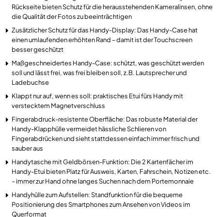
Rückseite bieten Schutz für die herausstehenden Kameralinsen, ohne
die Qualität der Fotos zu beeinträchtigen
Zusätzlicher Schutz für das Handy-Display: Das Handy-Case hat
einen umlaufenden erhöhten Rand – damit ist der Touchscreen
besser geschützt
Maßgeschneidertes Handy-Case: schützt, was geschützt werden
soll und lässt frei, was frei bleiben soll, z.B. Lautsprecher und
Ladebuchse
Klappt nur auf, wenn es soll: praktisches Etui fürs Handy mit
verstecktem Magnetverschluss
Fingerabdruck-resistente Oberfläche: Das robuste Material der
Handy-Klapphülle vermeidet hässliche Schlieren von
Fingerabdrücken und sieht stattdessen einfach immer frisch und
sauber aus
Handytasche mit Geldbörsen-Funktion: Die 2 Kartenfächer im
Handy-Etui bieten Platz für Ausweis, Karten, Fahrschein, Notizen etc.
– immer zur Hand ohne langes Suchen nach dem Portemonnaie
Handyhülle zum Aufstellen: Standfunktion für die bequeme
Positionierung des Smartphones zum Ansehen von Videos im
Querformat