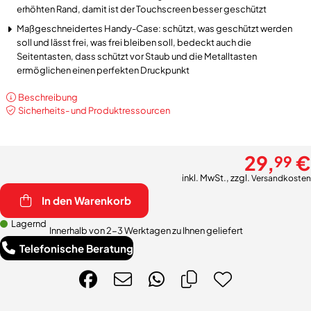
erhöhten Rand, damit ist der Touchscreen besser geschützt
Maßgeschneidertes Handy-Case: schützt, was geschützt werden
soll und lässt frei, was frei bleiben soll, bedeckt auch die
Seitentasten, dass schützt vor Staub und die Metalltasten
ermöglichen einen perfekten Druckpunkt
Beschreibung
Sicherheits- und Produktressourcen
29,
€
99
inkl. MwSt., zzgl.
Versandkosten
In den Warenkorb
Lagernd
Innerhalb von 2-3 Werktagen zu Ihnen geliefert
Telefonische Beratung