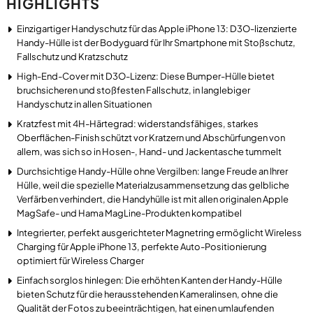
HIGHLIGHTS
Einzigartiger Handyschutz für das Apple iPhone 13: D3O-lizenzierte
Handy-Hülle ist der Bodyguard für Ihr Smartphone mit Stoßschutz,
Fallschutz und Kratzschutz
High-End-Cover mit D3O-Lizenz: Diese Bumper-Hülle bietet
bruchsicheren und stoßfesten Fallschutz, in langlebiger
Handyschutz in allen Situationen
Kratzfest mit 4H-Härtegrad: widerstandsfähiges, starkes
Oberflächen-Finish schützt vor Kratzern und Abschürfungen von
allem, was sich so in Hosen-, Hand- und Jackentasche tummelt
Durchsichtige Handy-Hülle ohne Vergilben: lange Freude an Ihrer
Hülle, weil die spezielle Materialzusammensetzung das gelbliche
Verfärben verhindert, die Handyhülle ist mit allen originalen Apple
MagSafe- und Hama MagLine-Produkten kompatibel
Integrierter, perfekt ausgerichteter Magnetring ermöglicht Wireless
Charging für Apple iPhone 13, perfekte Auto-Positionierung
optimiert für Wireless Charger
Einfach sorglos hinlegen: Die erhöhten Kanten der Handy-Hülle
bieten Schutz für die herausstehenden Kameralinsen, ohne die
Qualität der Fotos zu beeinträchtigen, hat einen umlaufenden