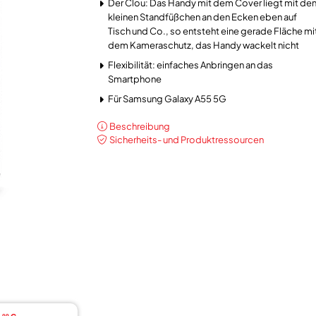
Der Clou: Das Handy mit dem Cover liegt mit de
kleinen Standfüßchen an den Ecken eben auf
Tisch und Co., so entsteht eine gerade Fläche mi
dem Kameraschutz, das Handy wackelt nicht
Flexibilität: einfaches Anbringen an das
Smartphone
Für Samsung Galaxy A55 5G
Beschreibung
Sicherheits- und Produktressourcen