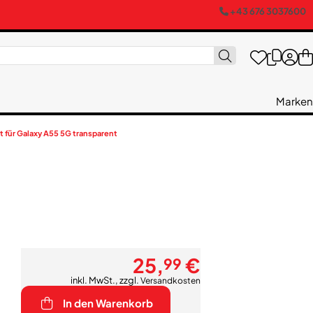
+43 676 3037600
Marken
 für Galaxy A55 5G transparent
25,
€
99
inkl. MwSt., zzgl.
Versandkosten
In den Warenkorb