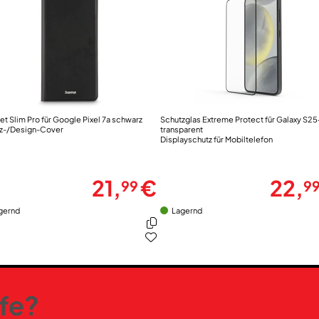
et Slim Pro für Google Pixel 7a schwarz
Schutzglas Extreme Protect für Galaxy S25
z-/Design-Cover
transparent
Displayschutz für Mobiltelefon
21,
€
22,
99
9
gernd
Lagernd
lfe?