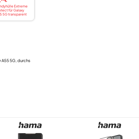
,
€
99
ndyhülle Extreme
otect für Galaxy
5 5G transparent