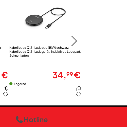
+
Kabelloses Qi2-Ladepad (15W) schwarz
Handyhülle Extreme Protect fü
Kabelloses Qi2-Ladegerät, induktives Ladepad,
schwarz
Schnellladen,
Schutz-/Design-Cover
€
34,
€
9
99
Lagernd
Lagernd
Hotline