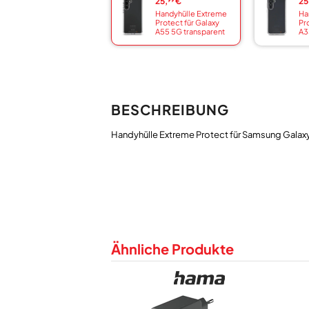
25,
€
25
99
Handyhülle Extreme
Ha
Protect für Galaxy
Pr
A55 5G transparent
A3
BESCHREIBUNG
Ähnliche Produkte