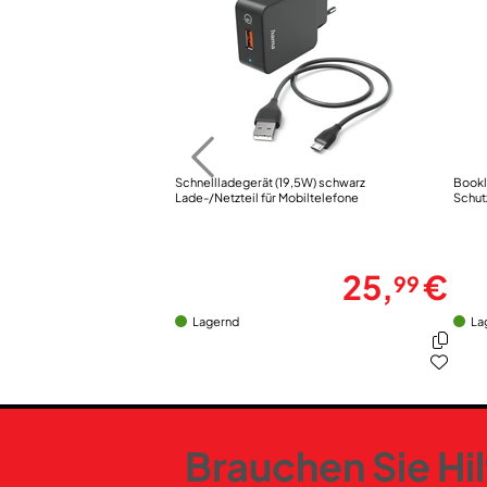
Schnellladegerät (19,5W) schwarz
Bookl
Lade-/Netzteil für Mobiltelefone
Schut
25,
€
99
Lagernd
La
Brauchen Sie Hi