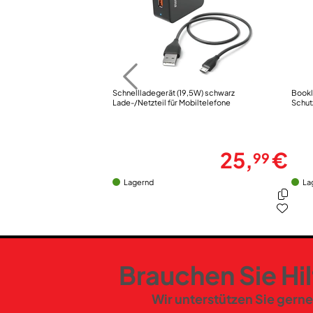
Schnellladegerät (19,5W) schwarz
Bookl
Lade-/Netzteil für Mobiltelefone
Schut
25,
€
99
Lagernd
La
Brauchen Sie Hi
Wir unterstützen Sie gerne