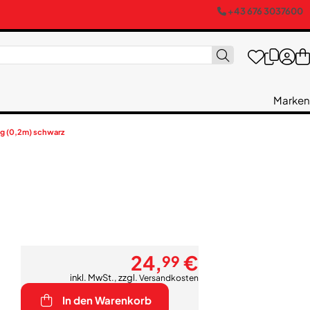
+43 676 3037600
Marken
g (0,2m) schwarz
24,
€
99
inkl. MwSt., zzgl.
Versandkosten
In den Warenkorb