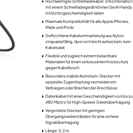
Hochwertiges Schnellladekabel: in Kombination
mit einem Schnellladegerät können Sie Ihr Handy
in Höchstgeschwindigkeit laden
Maximale Kompatibilität für alle Apple iPhones,
iPads und iPods
Geflochtene Kabelummantelung aus Nylon:
strapazierfähig, lässt sich leicht aufwickeln, kein
Kabelsalat
Flexible und zugleich extrem belastbare
Materialien für einen verbesserten Knickschutz
gegen Kabelbruch
Besonders stabile Aluminium-Stecker mit
spezieller Zugentlastung vermeiden ein
Verbiegen oder Brechen der Anschlüsse
Datenkabel mit einer Geschwindigkeit von bis zu
480 Mbit/s für High-Speed-Datenübertragung
Vergoldete Stecker mit geringen
Übergangswiderständen für eine sichere
Signalübertragung
Länge: 0,2 m