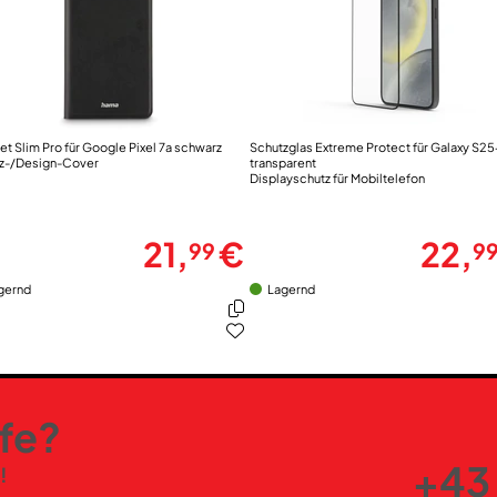
et Slim Pro für Google Pixel 7a schwarz
Schutzglas Extreme Protect für Galaxy S25
z-/Design-Cover
transparent
Displayschutz für Mobiltelefon
21,
€
22,
99
9
gernd
Lagernd
lfe?
+43 
!