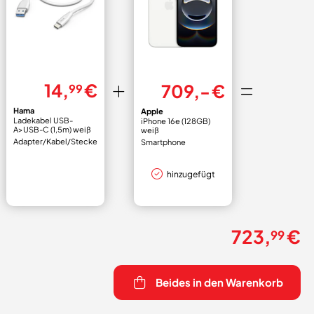
14,
€
709,- €
99
Hama
Apple
Ladekabel USB-
iPhone 16e (128GB)
A>USB-C (1,5m) weiß
weiß
Adapter/Kabel/Stecker
Smartphone
hinzugefügt
723,
€
99
Beides in den Warenkorb