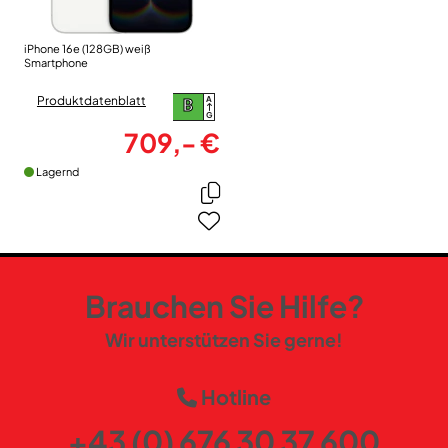
iPhone 16e (128GB) weiß
Smartphone
Produktdatenblatt
A
B
G
709,- €
Lagernd
Brauchen Sie Hilfe?
Wir unterstützen Sie gerne!
Hotline
+43 (0) 676 30 37 600