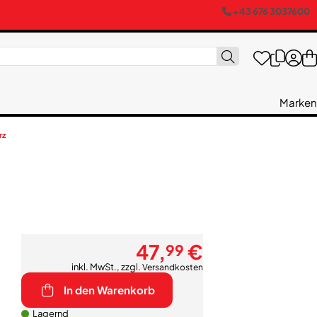
+43 676 3037600
Marken
rz
47,
€
99
inkl. MwSt., zzgl.
Versandkosten
In den Warenkorb
Lagernd