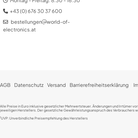
Montag - Freitag: 8:30 - 16:30
+43 (0) 676 30 37 600
bestellungen
world-of-
electronics.at
AGB
Datenschutz
Versand
Barrierefreiheitserklärung
I
Alle Preise in Euro inklusive gesetzlicher Mehrwertsteuer. Änderungen und Irrtümer vo
jeweiligen Herstellers. Der gesetzliche Gewährleistungsanspruch des Verbrauchers wird
1
UVP: Unverbindliche Preisempfehlung des Herstellers