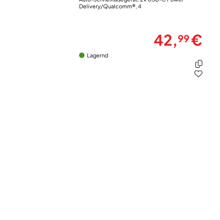
Delivery/Qualcomm®, 4
42,
€
99
Lagernd