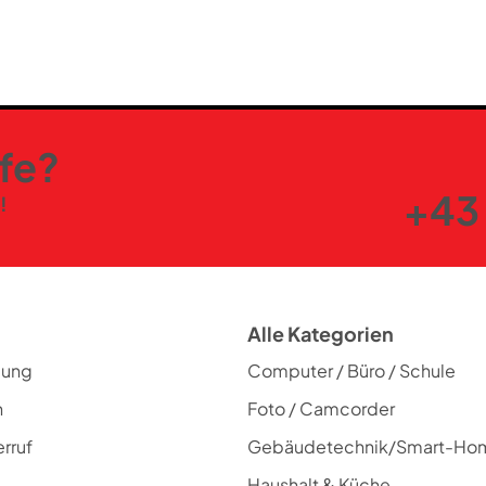
lfe?
+43 
!
Alle Kategorien
lung
Computer / Büro / Schule
n
Foto / Camcorder
rruf
Gebäudetechnik/Smart-Ho
Haushalt & Küche