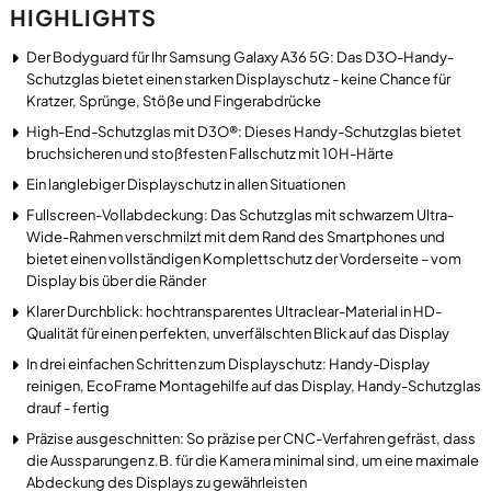
HIGHLIGHTS
Der Bodyguard für Ihr Samsung Galaxy A36 5G: Das D3O-Handy-
Schutzglas bietet einen starken Displayschutz - keine Chance für
Kratzer, Sprünge, Stöße und Fingerabdrücke
High-End-Schutzglas mit D3O®: Dieses Handy-Schutzglas bietet
bruchsicheren und stoßfesten Fallschutz mit 10H-Härte
Ein langlebiger Displayschutz in allen Situationen
Fullscreen-Vollabdeckung: Das Schutzglas mit schwarzem Ultra-
Wide-Rahmen verschmilzt mit dem Rand des Smartphones und
bietet einen vollständigen Komplettschutz der Vorderseite – vom
Display bis über die Ränder
Klarer Durchblick: hochtransparentes Ultraclear-Material in HD-
Qualität für einen perfekten, unverfälschten Blick auf das Display
In drei einfachen Schritten zum Displayschutz: Handy-Display
reinigen, EcoFrame Montagehilfe auf das Display, Handy-Schutzglas
drauf - fertig
Präzise ausgeschnitten: So präzise per CNC-Verfahren gefräst, dass
die Aussparungen z.B. für die Kamera minimal sind, um eine maximale
Abdeckung des Displays zu gewährleisten