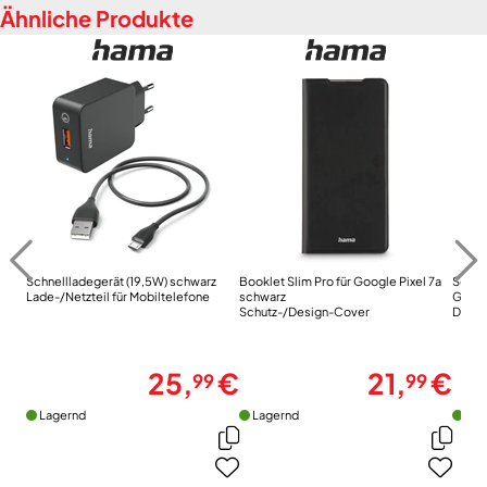
Ähnliche Produkte
Schnellladegerät (19,5W) schwarz
Booklet Slim Pro für Google Pixel 7a
Schut
Lade-/Netzteil für Mobiltelefone
schwarz
Galax
Schutz-/Design-Cover
Displa
25,
€
21,
€
99
99
Lagernd
Lagernd
Lag