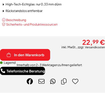
High-Tech-Echtglas: nur 0,33 mm dünn
Rückstandslos entfernbar
Beschreibung
Sicherheits- und Produktressourcen
22,
€
99
inkl. MwSt., zzgl.
Versandkosten
In den Warenkorb
Lagernd
Innerhalb von 2-3 Werktagen zu Ihnen geliefert
Telefonische Beratung